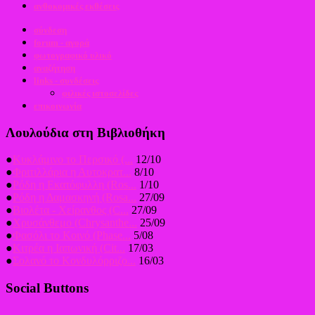
ανθοκομικές εκθέσεις
σύνδεση
forum - αγορά
φωτογραφικό υλικό
αναζήτηση
links - συνδέσεις
φιλικές ιστοσελίδες
επικοινωνία
Λουλούδια στη Βιβλιοθήκη
●
Κυκλάμινο το Περσικό (...
12/10
●
Φριτιλλάρια η Αυτοκρατ...
8/10
●
Ρόδη η Εκατόφυλλη (Ros...
1/10
●
Ρόδη η Δαμασκηνή (Rosa...
27/09
●
Βιολέτα - Χείρανθος (C...
27/09
●
Χρυσάνθεμο (Chrysanthe...
25/09
●
Φασόλι το Κοινό (Phase...
5/08
●
Κιτρέα η Ιαπωνική (Cit...
17/03
●
Σολανό το Κονδυλόρριζο...
16/03
Social Buttons