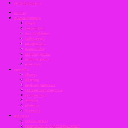
φυτά (θεραπείες)
τα φυτά
πολλαπλασιασμός
σπορά
μοσχεύματα
πολ. βολβώδων
εμβολιασμός
καταβολάδες
παραφυάδες
διαίρεση φυτών
διαίρεση ριζών
στόλωνες
φροντίδα
έδαφος
φύτευση
αραίωση σπορ/των
μεταφύτευση σπορ/των
μεταφύτευση
λίπανση
κλάδεμα
ξεφύτεμα
ασθένειες
εντομολογικές
μυκητολογικές & βακτηριολογικές