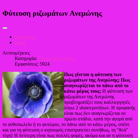
Φύτευση ριζωμάτων Aνεμώνης
Εκτύπωση
Email
Λεπτομέρειες
Κατηγορία:
Γενικές Ερωτήσεις
Εμφανίσεις: 5924
Πως γίνεται η φύτευση των
ριζωμάτων της Ανεμώνης; Πως
αναγνωρίζεται το πάνω από το
κάτω μέρος τους;
Η φύτευση των
ριζωμάτων της Ανεμώνης
προβληματίζει τους καλλιεργητές
λόγω 2 ιδιαιτεροτήτων. Η προφανής
είναι πως δεν αναγνωρίζεται σε
πρώτο στάδιο, κατά την αγορά από
το ανθοπωλείο ή το φυτώριο, το πάνω από το κάτω μέρος, οπότε
και για τη φύτευση ο κηπουρός επιστρατεύει συνήθως, τη "θεά"
τύχη! Η δεύτερη είναι πως πολλές φορές, ακόμα και αν η φύτευση