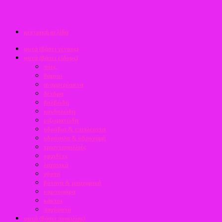
κεντρική σελίδα
φυτά (βάσει γένους)
φυτά (βάσει είδους)
πόες
θάμνοι
αναρριχώμενα
δένδρα
βολβώδη
κονδυλώδη
ριζωματώδη
υδρόβια & επιπλέοντα
υδρόφιλα & υδροχαρή
τριανταφυλλιές
ορχιδέες
λαχανικά
χόρτα
βότανα & μπαχαρικά
καρποφόρα
κάκτοι
παχύφυτα
φυτά (βάσει ποικιλίας)