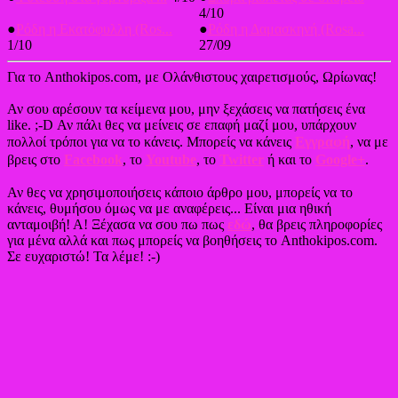
4/10
●
Ρόδη η Εκατόφυλλη (Ros...
●
Ρόδη η Δαμασκηνή (Rosa...
1/10
27/09
Για το Anthokipos.com, με Ολάνθιστους χαιρετισμούς, Ωρίωνας!
Αν σου αρέσουν τα κείμενα μου, μην ξεχάσεις να πατήσεις ένα
like. ;-D Αν πάλι θες να μείνεις σε επαφή μαζί μου, υπάρχουν
πολλοί τρόποι για να το κάνεις. Μπορείς να κάνεις
Εγγραφή
, να με
βρεις στο
Facebook
, το
Youtube
, το
Twitter
ή και το
Google+
.
Αν θες να χρησιμοποιήσεις κάποιο άρθρο μου, μπορείς να το
κάνεις, θυμήσου όμως να με αναφέρεις... Είναι μια ηθική
ανταμοιβή! Α! Ξέχασα να σου πω πως
εδώ
, θα βρεις πληροφορίες
για μένα αλλά και πως μπορείς να βοηθήσεις το Anthokipos.com.
Σε ευχαριστώ! Τα λέμε! :-)