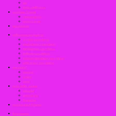
ιοί
άλλες ασθένειες
ωφέλιμα έντομα
επικονιαστές
άλλα έντομα
ημερολόγιο
ανθοκηποερωτήματα
γενικές ερωτήσεις
κλαδέματος ερωτήσεις
ποτίσματος ερωτήσεις
άνθισης ερωτήσεις
πολλαπλασιασμού ερωτήσεις
ασθενειών ερωτήσεις
συνταγές*
φαγητά
γλυκά
ποτά
στον ανθρ. κόσμο
ιστορία
μυθολογία
θρησκεία
εναλλακτικά θέματα
βιογραφικό