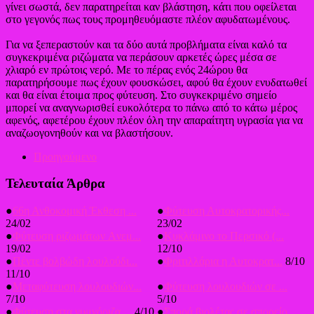
γίνει σωστά, δεν παρατηρείται καν βλάστηση, κάτι που οφείλεται
στο γεγονός πως τους προμηθευόμαστε πλέον αφυδατωμένους.
Για να ξεπεραστούν και τα δύο αυτά προβλήματα είναι καλό τα
συγκεκριμένα ριζώματα να περάσουν αρκετές ώρες μέσα σε
χλιαρό εν πρώτοις νερό. Με το πέρας ενός 24ώρου θα
παρατηρήσουμε πως έχουν φουσκώσει, αφού θα έχουν ενυδατωθεί
και θα είναι έτοιμα προς φύτευση. Στο συγκεκριμένο σημείο
μπορεί να αναγνωρισθεί ευκολότερα το πάνω από το κάτω μέρος
αφενός, αφετέρου έχουν πλέον όλη την απαραίτητη υγρασία για να
αναζωογονηθούν και να βλαστήσουν.
Προηγούμενο
Τελευταία Άρθρα
●
66η Ανθοκομική Έκθεση ...
●
Φύτευση Αυτοκρατορικής...
24/02
23/02
●
Φύτευση ριζωμάτων Aνεμ...
●
Κυκλάμινο το Περσικό (...
19/02
12/10
●
Πέντε βολβώδη λουλούδι...
●
Φριτιλλάρια η Αυτοκρατ...
8/10
11/10
●
Μεταφύτευση λουλουδιών...
●
Φύτευση λουλουδιών σε ...
7/10
5/10
●
Φύτευση στα γυμνόριζα ...
4/10
●
Σπορά βιολέτας σε σπορείο