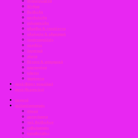
αναρριχώμενα
δένδρα
βολβώδη
κονδυλώδη
ριζωματώδη
υδρόβια & επιπλέοντα
υδρόφιλα & υδροχαρή
τριανταφυλλιές
ορχιδέες
λαχανικά
χόρτα
βότανα & μπαχαρικά
καρποφόρα
κάκτοι
παχύφυτα
φυτά (βάσει ποικιλίας)
φυτά (θεραπείες)
τα φυτά
πολλαπλασιασμός
σπορά
μοσχεύματα
πολ. βολβώδων
εμβολιασμός
καταβολάδες