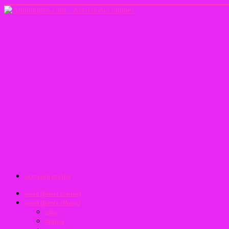
κεντρική σελίδα
φυτά (βάσει γένους)
φυτά (βάσει είδους)
πόες
θάμνοι