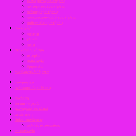
κλαδέματος ερωτήσεις
ποτίσματος ερωτήσεις
άνθισης ερωτήσεις
πολλαπλασιασμού ερωτήσεις
ασθενειών ερωτήσεις
συνταγές*
φαγητά
γλυκά
ποτά
στον ανθρ. κόσμο
ιστορία
μυθολογία
θρησκεία
εναλλακτικά θέματα
βιογραφικό
ανθοκομικές εκθέσεις
σύνδεση
forum - αγορά
φωτογραφικό υλικό
αναζήτηση
links - συνδέσεις
φιλικές ιστοσελίδες
επικοινωνία