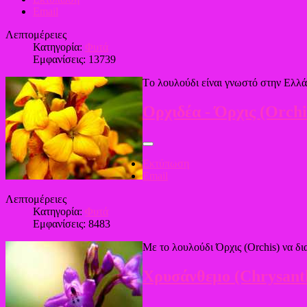
Email
Λεπτομέρειες
Κατηγορία:
Φυτά
Εμφανίσεις: 13739
Tο λουλούδι είναι γνωστό στην Ελλά
Ορχιδέα - Όρχις (Orchi
Εκτύπωση
Email
Λεπτομέρειες
Κατηγορία:
Φυτά
Εμφανίσεις: 8483
Με το λουλούδι Όρχις (Orchis) να δ
Χρυσάνθεμο (Chrysan