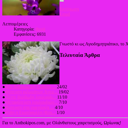
Εκτύπωση
Email
Λεπτομέρειες
Κατηγορία:
Φυτά
Εμφανίσεις: 6931
Γνωστό κι ως Αγιοδημητριάτικο, το 
Τελευταία Άρθρα
●
66η Ανθοκομική Έκθεση ...
24/02
●
Φύτευση ριζωμάτων Aνεμ...
19/02
●
Πέντε βολβώδη λουλούδι...
11/10
●
Μεταφύτευση λουλουδιών...
7/10
●
Φύτευση στα γυμνόριζα ...
4/10
●
Ρόδη η Εκατόφυλλη (Ros...
1/10
Για το Anthokipos.com, με Ολάνθιστους χαιρετισμούς, Ωρίωνας!