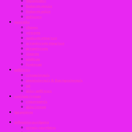
παραφυάδες
διαίρεση φυτών
διαίρεση ριζών
στόλωνες
φροντίδα
έδαφος
φύτευση
αραίωση σπορ/των
μεταφύτευση σπορ/των
μεταφύτευση
λίπανση
κλάδεμα
ξεφύτεμα
ασθένειες
εντομολογικές
μυκητολογικές & βακτηριολογικές
ιοί
άλλες ασθένειες
ωφέλιμα έντομα
επικονιαστές
άλλα έντομα
ημερολόγιο
ανθοκηποερωτήματα
γενικές ερωτήσεις