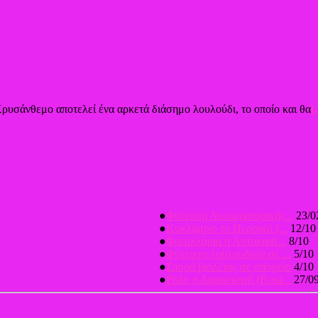
Χρυσάνθεμο αποτελεί ένα αρκετά διάσημο λουλούδι, το οποίο και θα
(.
●
Φύτευση Αυτοκρατορικής...
23/0
●
Κυκλάμινο το Περσικό (...
12/10
●
Φριτιλλάρια η Αυτοκρατ...
8/10
●
Φύτευση λουλουδιών σε ...
5/10
●
Σπορά βιολέτας σε σπορείο
4/10
●
Ρόδη η Δαμασκηνή (Rosa...
27/0