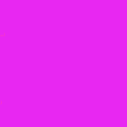
(...)
.)