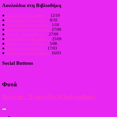
Λουλούδια στη Βιβλιοθήκη
●
Κυκλάμινο το Περσικό (...
12/10
●
Φριτιλλάρια η Αυτοκρατ...
8/10
●
Ρόδη η Εκατόφυλλη (Ros...
1/10
●
Ρόδη η Δαμασκηνή (Rosa...
27/09
●
Βιολέτα - Χείρανθος (C...
27/09
●
Χρυσάνθεμο (Chrysanthe...
25/09
●
Φασόλι το Κοινό (Phase...
5/08
●
Κιτρέα η Ιαπωνική (Cit...
17/03
●
Σολανό το Κονδυλόρριζο...
16/03
Social Buttons
Φυτά
Βιολέτα - Χείρανθος (Cheiranthus)
Εκτύπωση