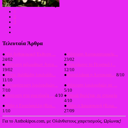
1
2
3
Τελευταία Άρθρα
●
66η Ανθοκομική Έκθεση ...
●
Φύτευση Αυτοκρατορικής...
24/02
23/02
●
Φύτευση ριζωμάτων Aνεμ...
●
Κυκλάμινο το Περσικό (...
19/02
12/10
●
Πέντε βολβώδη λουλούδι...
●
Φριτιλλάρια η Αυτοκρατ...
8/10
11/10
●
Μεταφύτευση λουλουδιών...
●
Φύτευση λουλουδιών σε ...
7/10
5/10
●
Φύτευση στα γυμνόριζα ...
4/10
●
Σπορά βιολέτας σε σπορείο
4/10
●
Ρόδη η Εκατόφυλλη (Ros...
●
Ρόδη η Δαμασκηνή (Rosa...
1/10
27/09
Για το Anthokipos.com, με Ολάνθιστους χαιρετισμούς, Ωρίωνας!