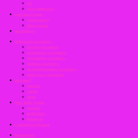
ιοί
άλλες ασθένειες
ωφέλιμα έντομα
επικονιαστές
άλλα έντομα
ημερολόγιο
ανθοκηποερωτήματα
γενικές ερωτήσεις
κλαδέματος ερωτήσεις
ποτίσματος ερωτήσεις
άνθισης ερωτήσεις
πολλαπλασιασμού ερωτήσεις
ασθενειών ερωτήσεις
συνταγές*
φαγητά
γλυκά
ποτά
στον ανθρ. κόσμο
ιστορία
μυθολογία
θρησκεία
εναλλακτικά θέματα
βιογραφικό