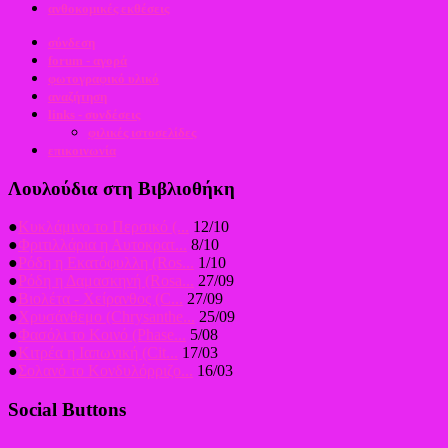
ανθοκομικές εκθέσεις
σύνδεση
forum - αγορά
φωτογραφικό υλικό
αναζήτηση
links - συνδέσεις
φιλικές ιστοσελίδες
επικοινωνία
Λουλούδια στη Βιβλιοθήκη
●
Κυκλάμινο το Περσικό (...
12/10
●
Φριτιλλάρια η Αυτοκρατ...
8/10
●
Ρόδη η Εκατόφυλλη (Ros...
1/10
●
Ρόδη η Δαμασκηνή (Rosa...
27/09
●
Βιολέτα - Χείρανθος (C...
27/09
●
Χρυσάνθεμο (Chrysanthe...
25/09
●
Φασόλι το Κοινό (Phase...
5/08
●
Κιτρέα η Ιαπωνική (Cit...
17/03
●
Σολανό το Κονδυλόρριζο...
16/03
Social Buttons