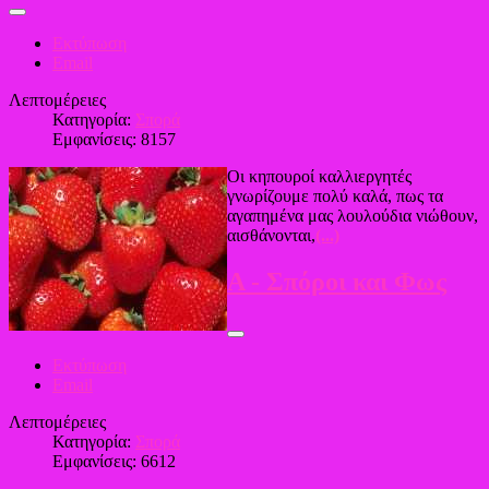
Εκτύπωση
Email
Λεπτομέρειες
Κατηγορία:
Σπορά
Εμφανίσεις: 8157
Οι κηπουροί καλλιεργητές
γνωρίζουμε πολύ καλά, πως τα
αγαπημένα μας λουλούδια νιώθουν,
αισθάνονται,
(...)
Α - Σπόροι και Φως
Εκτύπωση
Email
Λεπτομέρειες
Κατηγορία:
Σπορά
Εμφανίσεις: 6612