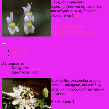
Όπως κάθε λουλούδι
χαρακτηρίζεται για τις μοναδικές
του ανάγκες σε φως, έτσι και οι
σπόροι, είναι δ
(...)
Α - Χειρισμός
σκληρών Σπόρων
Εκτύπωση
Email
Λεπτομέρειες
Κατηγορία:
Σπορά
Εμφανίσεις: 8665
Πολυάριθμα λουλούδια φέρουν
σπόρους σκληρούς, κελυφώδεις,
ώστε ο κηπουρός καλλιεργητής να
πρέπει να
(...)
Σελίδα 1 από 3