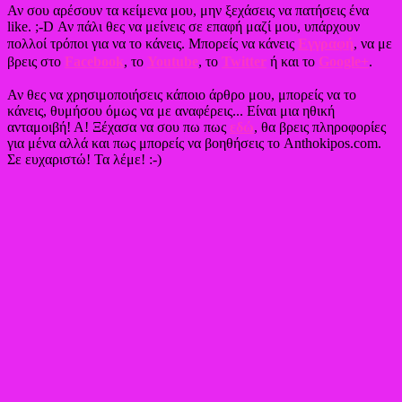
Αν σου αρέσουν τα κείμενα μου, μην ξεχάσεις να πατήσεις ένα
like. ;-D Αν πάλι θες να μείνεις σε επαφή μαζί μου, υπάρχουν
πολλοί τρόποι για να το κάνεις. Μπορείς να κάνεις
Εγγραφή
, να με
βρεις στο
Facebook
, το
Youtube
, το
Twitter
ή και το
Google+
.
Αν θες να χρησιμοποιήσεις κάποιο άρθρο μου, μπορείς να το
κάνεις, θυμήσου όμως να με αναφέρεις... Είναι μια ηθική
ανταμοιβή! Α! Ξέχασα να σου πω πως
εδώ
, θα βρεις πληροφορίες
για μένα αλλά και πως μπορείς να βοηθήσεις το Anthokipos.com.
Σε ευχαριστώ! Τα λέμε! :-)