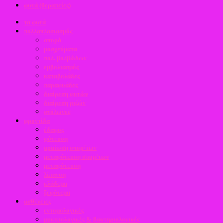
φυτά (θεραπείες)
τα φυτά
πολλαπλασιασμός
σπορά
μοσχεύματα
πολ. βολβώδων
εμβολιασμός
καταβολάδες
παραφυάδες
διαίρεση φυτών
διαίρεση ριζών
στόλωνες
φροντίδα
έδαφος
φύτευση
αραίωση σπορ/των
μεταφύτευση σπορ/των
μεταφύτευση
λίπανση
κλάδεμα
ξεφύτεμα
ασθένειες
εντομολογικές
μυκητολογικές & βακτηριολογικές