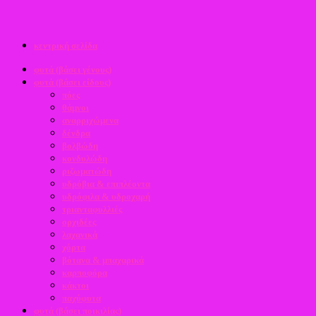
κεντρική σελίδα
φυτά (βάσει γένους)
φυτά (βάσει είδους)
πόες
θάμνοι
αναρριχώμενα
δένδρα
βολβώδη
κονδυλώδη
ριζωματώδη
υδρόβια & επιπλέοντα
υδρόφιλα & υδροχαρή
τριανταφυλλιές
ορχιδέες
λαχανικά
χόρτα
βότανα & μπαχαρικά
καρποφόρα
κάκτοι
παχύφυτα
φυτά (βάσει ποικιλίας)