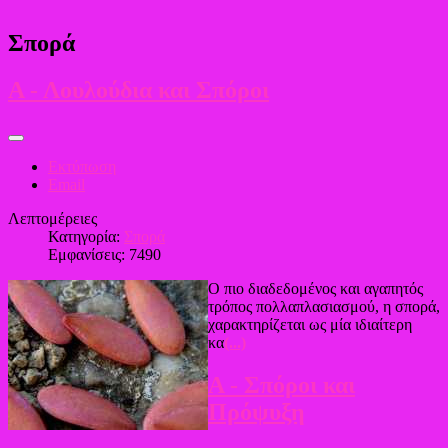
Σπορά
Α - Λουλούδια και Σπόροι
Εκτύπωση
Email
Λεπτομέρειες
Κατηγορία:
Σπορά
Εμφανίσεις: 7490
Ο πιο διαδεδομένος και αγαπητός
τρόπος πολλαπλασιασμού, η σπορά,
χαρακτηρίζεται ως μία ιδιαίτερη
κα
(...)
Α - Σπόροι και
Πρόψυξη