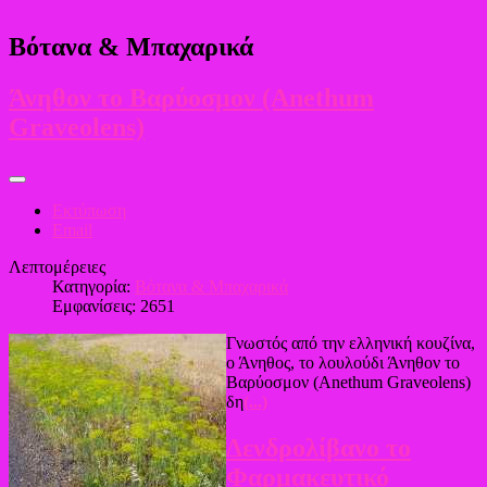
Βότανα & Μπαχαρικά
Άνηθον το Βαρύοσμον (Anethum
Graveolens)
Εκτύπωση
Email
Λεπτομέρειες
Κατηγορία:
Βότανα & Μπαχαρικά
Εμφανίσεις: 2651
Γνωστός από την ελληνική κουζίνα,
ο Άνηθος, το λουλούδι Άνηθον το
Βαρύοσμον (Anethum Graveolens)
δη
(...)
Δενδρολίβανο το
Φαρμακευτικό