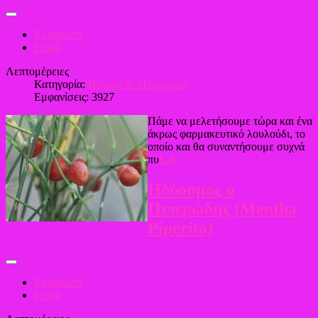
Εκτύπωση
Email
Λεπτομέρειες
Κατηγορία:
Βότανα & Μπαχαρικά
Εμφανίσεις: 3927
Πάμε να μελετήσουμε τώρα και ένα
άκρως φαρμακευτικό λουλούδι, το
οποίο και θα συναντήσουμε συχνά
πυ
(...)
Ηδύοσμος ο
Πιπερώδης (Mentha
Piperita)
Εκτύπωση
Email