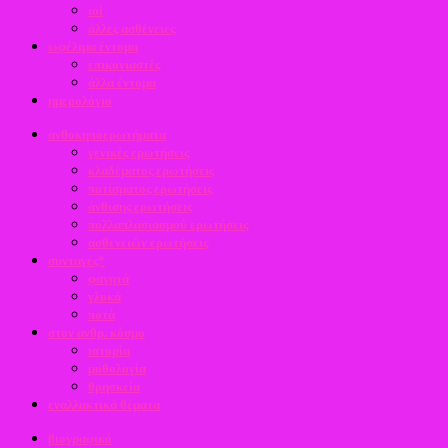
ιοί
άλλες ασθένειες
ωφέλιμα έντομα
επικονιαστές
άλλα έντομα
ημερολόγιο
ανθοκηποερωτήματα
γενικές ερωτήσεις
κλαδέματος ερωτήσεις
ποτίσματος ερωτήσεις
άνθισης ερωτήσεις
πολλαπλασιασμού ερωτήσεις
ασθενειών ερωτήσεις
συνταγές*
φαγητά
γλυκά
ποτά
στον ανθρ. κόσμο
ιστορία
μυθολογία
θρησκεία
εναλλακτικά θέματα
βιογραφικό