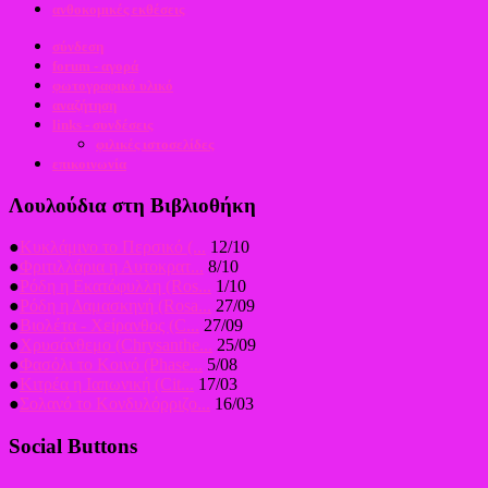
ανθοκομικές εκθέσεις
σύνδεση
forum - αγορά
φωτογραφικό υλικό
αναζήτηση
links - συνδέσεις
φιλικές ιστοσελίδες
επικοινωνία
Λουλούδια στη Βιβλιοθήκη
●
Κυκλάμινο το Περσικό (...
12/10
●
Φριτιλλάρια η Αυτοκρατ...
8/10
●
Ρόδη η Εκατόφυλλη (Ros...
1/10
●
Ρόδη η Δαμασκηνή (Rosa...
27/09
●
Βιολέτα - Χείρανθος (C...
27/09
●
Χρυσάνθεμο (Chrysanthe...
25/09
●
Φασόλι το Κοινό (Phase...
5/08
●
Κιτρέα η Ιαπωνική (Cit...
17/03
●
Σολανό το Κονδυλόρριζο...
16/03
Social Buttons