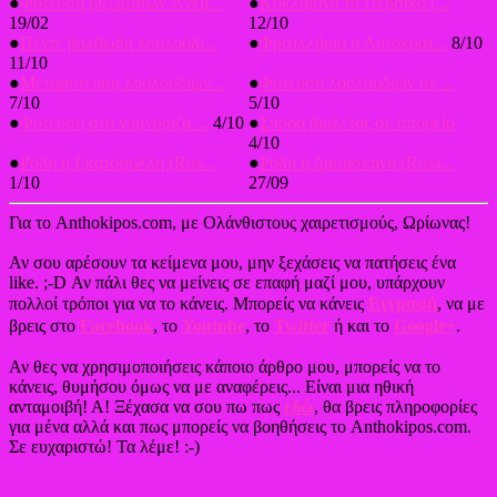
●
Φύτευση ριζωμάτων Aνεμ...
●
Κυκλάμινο το Περσικό (...
19/02
12/10
●
Πέντε βολβώδη λουλούδι...
●
Φριτιλλάρια η Αυτοκρατ...
8/10
11/10
●
Μεταφύτευση λουλουδιών...
●
Φύτευση λουλουδιών σε ...
7/10
5/10
●
Φύτευση στα γυμνόριζα ...
4/10
●
Σπορά βιολέτας σε σπορείο
4/10
●
Ρόδη η Εκατόφυλλη (Ros...
●
Ρόδη η Δαμασκηνή (Rosa...
1/10
27/09
Για το Anthokipos.com, με Ολάνθιστους χαιρετισμούς, Ωρίωνας!
Αν σου αρέσουν τα κείμενα μου, μην ξεχάσεις να πατήσεις ένα
like. ;-D Αν πάλι θες να μείνεις σε επαφή μαζί μου, υπάρχουν
πολλοί τρόποι για να το κάνεις. Μπορείς να κάνεις
Εγγραφή
, να με
βρεις στο
Facebook
, το
Youtube
, το
Twitter
ή και το
Google+
.
Αν θες να χρησιμοποιήσεις κάποιο άρθρο μου, μπορείς να το
κάνεις, θυμήσου όμως να με αναφέρεις... Είναι μια ηθική
ανταμοιβή! Α! Ξέχασα να σου πω πως
εδώ
, θα βρεις πληροφορίες
για μένα αλλά και πως μπορείς να βοηθήσεις το Anthokipos.com.
Σε ευχαριστώ! Τα λέμε! :-)