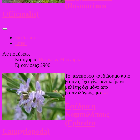
(Rosmarinus
Officinalis)
Εκτύπωση
Email
Λεπτομέρειες
Κατηγορία:
Βότανα & Μπαχαρικά
Εμφανίσεις: 2906
Το πανέμορφο και διάσημο αυτό
βότανο, έχει γίνει αντικείμενο
μελέτης όχι μόνο από
βοτανολόγους, μα
(...)
Εφέδρα η
Καμπυλόπους
(Ephedra
Campylopoda)