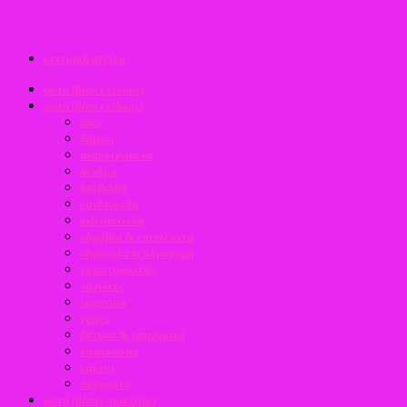
κεντρική σελίδα
φυτά (βάσει γένους)
φυτά (βάσει είδους)
πόες
θάμνοι
αναρριχώμενα
δένδρα
βολβώδη
κονδυλώδη
ριζωματώδη
υδρόβια & επιπλέοντα
υδρόφιλα & υδροχαρή
τριανταφυλλιές
ορχιδέες
λαχανικά
χόρτα
βότανα & μπαχαρικά
καρποφόρα
κάκτοι
παχύφυτα
φυτά (βάσει ποικιλίας)