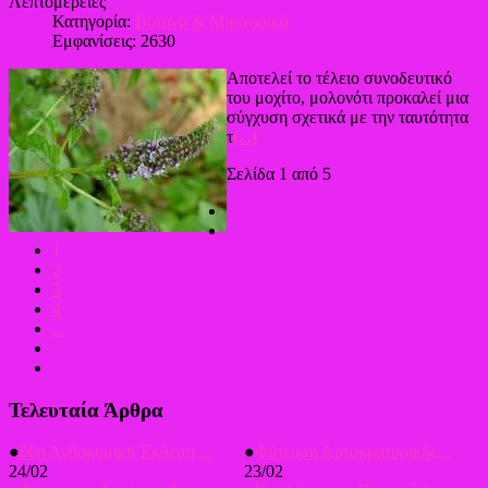
Λεπτομέρειες
Κατηγορία:
Βότανα & Μπαχαρικά
Εμφανίσεις: 2630
Αποτελεί το τέλειο συνοδευτικό
του μοχίτο, μολονότι προκαλεί μια
σύγχυση σχετικά με την ταυτότητα
τ
(...)
Σελίδα 1 από 5
1
2
3
4
...
Τελευταία Άρθρα
●
66η Ανθοκομική Έκθεση ...
●
Φύτευση Αυτοκρατορικής...
24/02
23/02