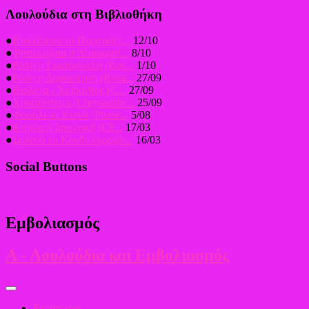
Λουλούδια στη Βιβλιοθήκη
●
Κυκλάμινο το Περσικό (...
12/10
●
Φριτιλλάρια η Αυτοκρατ...
8/10
●
Ρόδη η Εκατόφυλλη (Ros...
1/10
●
Ρόδη η Δαμασκηνή (Rosa...
27/09
●
Βιολέτα - Χείρανθος (C...
27/09
●
Χρυσάνθεμο (Chrysanthe...
25/09
●
Φασόλι το Κοινό (Phase...
5/08
●
Κιτρέα η Ιαπωνική (Cit...
17/03
●
Σολανό το Κονδυλόρριζο...
16/03
Social Buttons
Εμβολιασμός
Α - Λουλούδια και Εμβολιασμός
Εκτύπωση