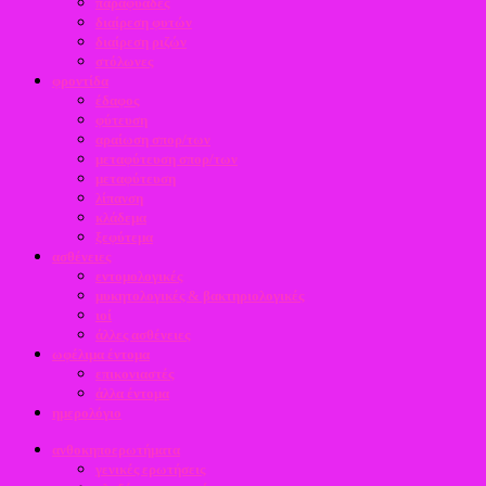
παραφυάδες
διαίρεση φυτών
διαίρεση ριζών
στόλωνες
φροντίδα
έδαφος
φύτευση
αραίωση σπορ/των
μεταφύτευση σπορ/των
μεταφύτευση
λίπανση
κλάδεμα
ξεφύτεμα
ασθένειες
εντομολογικές
μυκητολογικές & βακτηριολογικές
ιοί
άλλες ασθένειες
ωφέλιμα έντομα
επικονιαστές
άλλα έντομα
ημερολόγιο
ανθοκηποερωτήματα
γενικές ερωτήσεις