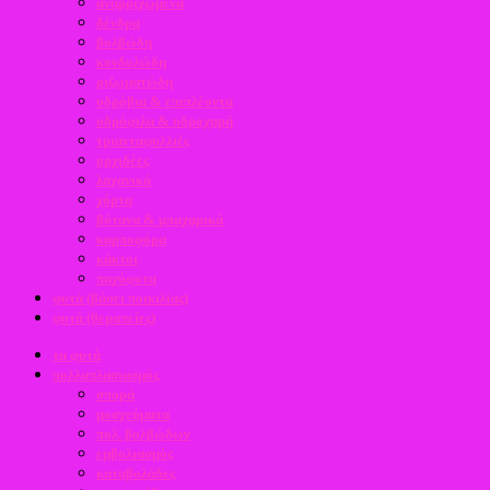
αναρριχώμενα
δένδρα
βολβώδη
κονδυλώδη
ριζωματώδη
υδρόβια & επιπλέοντα
υδρόφιλα & υδροχαρή
τριανταφυλλιές
ορχιδέες
λαχανικά
χόρτα
βότανα & μπαχαρικά
καρποφόρα
κάκτοι
παχύφυτα
φυτά (βάσει ποικιλίας)
φυτά (θεραπείες)
τα φυτά
πολλαπλασιασμός
σπορά
μοσχεύματα
πολ. βολβώδων
εμβολιασμός
καταβολάδες