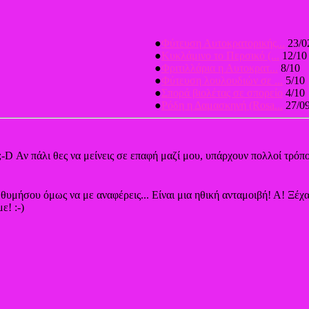
●
Φύτευση Αυτοκρατορικής...
23/0
●
Κυκλάμινο το Περσικό (...
12/10
●
Φριτιλλάρια η Αυτοκρατ...
8/10
●
Φύτευση λουλουδιών σε ...
5/10
●
Σπορά βιολέτας σε σπορείο
4/10
●
Ρόδη η Δαμασκηνή (Rosa...
27/0
;-D Αν πάλι θες να μείνεις σε επαφή μαζί μου, υπάρχουν πολλοί τρόπο
, θυμήσου όμως να με αναφέρεις... Είναι μια ηθική ανταμοιβή! Α! Ξέ
ε! :-)