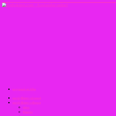
κεντρική σελίδα
φυτά (βάσει γένους)
φυτά (βάσει είδους)
πόες
θάμνοι