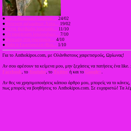
●
66η Ανθοκομική Έκθεση ...
24/02
●
Φύτευση ριζωμάτων Aνεμ...
19/02
●
Πέντε βολβώδη λουλούδι...
11/10
●
Μεταφύτευση λουλουδιών...
7/10
●
Φύτευση στα γυμνόριζα ...
4/10
●
Ρόδη η Εκατόφυλλη (Ros...
1/10
Για το Anthokipos.com, με Ολάνθιστους χαιρετισμούς, Ωρίωνας!
Αν σου αρέσουν τα κείμενα μου, μην ξεχάσεις να πατήσεις ένα like. 
Facebook
, το
Youtube
, το
Twitter
ή και το
Google+
.
Αν θες να χρησιμοποιήσεις κάποιο άρθρο μου, μπορείς να το κάνεις
πως μπορείς να βοηθήσεις το Anthokipos.com. Σε ευχαριστώ! Τα λέμ