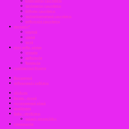
κλαδέματος ερωτήσεις
ποτίσματος ερωτήσεις
άνθισης ερωτήσεις
πολλαπλασιασμού ερωτήσεις
ασθενειών ερωτήσεις
συνταγές*
φαγητά
γλυκά
ποτά
στον ανθρ. κόσμο
ιστορία
μυθολογία
θρησκεία
εναλλακτικά θέματα
βιογραφικό
ανθοκομικές εκθέσεις
σύνδεση
forum - αγορά
φωτογραφικό υλικό
αναζήτηση
links - συνδέσεις
φιλικές ιστοσελίδες
επικοινωνία