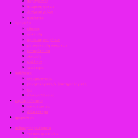
παραφυάδες
διαίρεση φυτών
διαίρεση ριζών
στόλωνες
φροντίδα
έδαφος
φύτευση
αραίωση σπορ/των
μεταφύτευση σπορ/των
μεταφύτευση
λίπανση
κλάδεμα
ξεφύτεμα
ασθένειες
εντομολογικές
μυκητολογικές & βακτηριολογικές
ιοί
άλλες ασθένειες
ωφέλιμα έντομα
επικονιαστές
άλλα έντομα
ημερολόγιο
ανθοκηποερωτήματα
γενικές ερωτήσεις