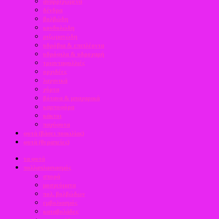
αναρριχώμενα
δένδρα
βολβώδη
κονδυλώδη
ριζωματώδη
υδρόβια & επιπλέοντα
υδρόφιλα & υδροχαρή
τριανταφυλλιές
ορχιδέες
λαχανικά
χόρτα
βότανα & μπαχαρικά
καρποφόρα
κάκτοι
παχύφυτα
φυτά (βάσει ποικιλίας)
φυτά (θεραπείες)
τα φυτά
πολλαπλασιασμός
σπορά
μοσχεύματα
πολ. βολβώδων
εμβολιασμός
καταβολάδες