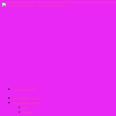
κεντρική σελίδα
φυτά (βάσει γένους)
φυτά (βάσει είδους)
πόες
θάμνοι