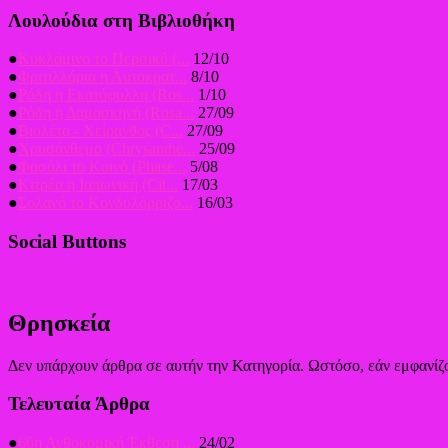
Λουλούδια στη Βιβλιοθήκη
●
Κυκλάμινο το Περσικό (...
12/10
●
Φριτιλλάρια η Αυτοκρατ...
8/10
●
Ρόδη η Εκατόφυλλη (Ros...
1/10
●
Ρόδη η Δαμασκηνή (Rosa...
27/09
●
Βιολέτα - Χείρανθος (C...
27/09
●
Χρυσάνθεμο (Chrysanthe...
25/09
●
Φασόλι το Κοινό (Phase...
5/08
●
Κιτρέα η Ιαπωνική (Cit...
17/03
●
Σολανό το Κονδυλόρριζο...
16/03
Social Buttons
Θρησκεία
Δεν υπάρχουν άρθρα σε αυτήν την Κατηγορία. Ωστόσο, εάν εμφανίζο
Τελευταία Άρθρα
●
66η Ανθοκομική Έκθεση ...
24/02