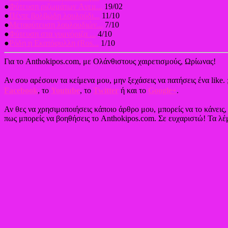
●
Φύτευση ριζωμάτων Aνεμ...
19/02
●
Πέντε βολβώδη λουλούδι...
11/10
●
Μεταφύτευση λουλουδιών...
7/10
●
Φύτευση στα γυμνόριζα ...
4/10
●
Ρόδη η Εκατόφυλλη (Ros...
1/10
Για το Anthokipos.com, με Ολάνθιστους χαιρετισμούς, Ωρίωνας!
Αν σου αρέσουν τα κείμενα μου, μην ξεχάσεις να πατήσεις ένα like. 
Facebook
, το
Youtube
, το
Twitter
ή και το
Google+
.
Αν θες να χρησιμοποιήσεις κάποιο άρθρο μου, μπορείς να το κάνεις
πως μπορείς να βοηθήσεις το Anthokipos.com. Σε ευχαριστώ! Τα λέμ