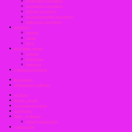
κλαδέματος ερωτήσεις
ποτίσματος ερωτήσεις
άνθισης ερωτήσεις
πολλαπλασιασμού ερωτήσεις
ασθενειών ερωτήσεις
συνταγές*
φαγητά
γλυκά
ποτά
στον ανθρ. κόσμο
ιστορία
μυθολογία
θρησκεία
εναλλακτικά θέματα
βιογραφικό
ανθοκομικές εκθέσεις
σύνδεση
forum - αγορά
φωτογραφικό υλικό
αναζήτηση
links - συνδέσεις
φιλικές ιστοσελίδες
επικοινωνία