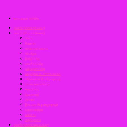
κεντρική σελίδα
φυτά (βάσει γένους)
φυτά (βάσει είδους)
πόες
θάμνοι
αναρριχώμενα
δένδρα
βολβώδη
κονδυλώδη
ριζωματώδη
υδρόβια & επιπλέοντα
υδρόφιλα & υδροχαρή
τριανταφυλλιές
ορχιδέες
λαχανικά
χόρτα
βότανα & μπαχαρικά
καρποφόρα
κάκτοι
παχύφυτα
φυτά (βάσει ποικιλίας)