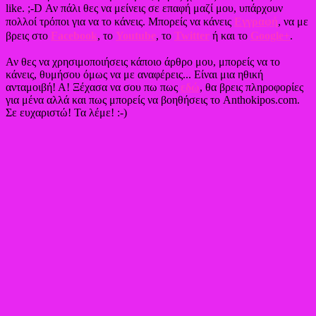
like. ;-D Αν πάλι θες να μείνεις σε επαφή μαζί μου, υπάρχουν
πολλοί τρόποι για να το κάνεις. Μπορείς να κάνεις
Εγγραφή
, να με
βρεις στο
Facebook
, το
Youtube
, το
Twitter
ή και το
Google+
.
Αν θες να χρησιμοποιήσεις κάποιο άρθρο μου, μπορείς να το
κάνεις, θυμήσου όμως να με αναφέρεις... Είναι μια ηθική
ανταμοιβή! Α! Ξέχασα να σου πω πως
εδώ
, θα βρεις πληροφορίες
για μένα αλλά και πως μπορείς να βοηθήσεις το Anthokipos.com.
Σε ευχαριστώ! Τα λέμε! :-)