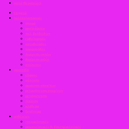
φυτά (θεραπείες)
τα φυτά
πολλαπλασιασμός
σπορά
μοσχεύματα
πολ. βολβώδων
εμβολιασμός
καταβολάδες
παραφυάδες
διαίρεση φυτών
διαίρεση ριζών
στόλωνες
φροντίδα
έδαφος
φύτευση
αραίωση σπορ/των
μεταφύτευση σπορ/των
μεταφύτευση
λίπανση
κλάδεμα
ξεφύτεμα
ασθένειες
εντομολογικές
μυκητολογικές & βακτηριολογικές