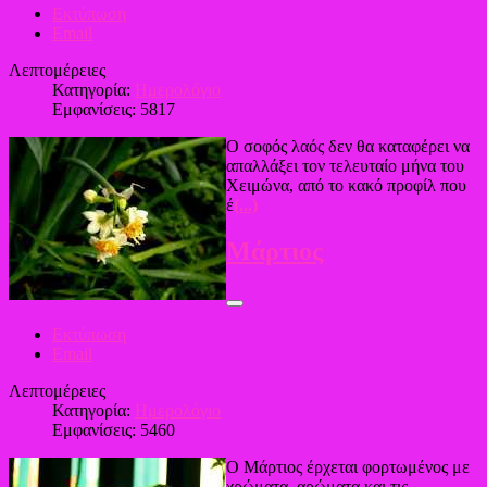
Εκτύπωση
Email
Λεπτομέρειες
Κατηγορία:
Ημερολόγιο
Εμφανίσεις: 5817
Ο σοφός λαός δεν θα καταφέρει να
απαλλάξει τον τελευταίο μήνα του
Χειμώνα, από το κακό προφίλ που
έ
(...)
Μάρτιος
Εκτύπωση
Email
Λεπτομέρειες
Κατηγορία:
Ημερολόγιο
Εμφανίσεις: 5460
Ο Μάρτιος έρχεται φορτωμένος με
χρώματα, αρώματα και τις