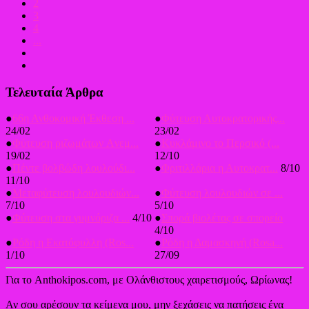
2
3
4
...
Τελευταία Άρθρα
●
66η Ανθοκομική Έκθεση ...
●
Φύτευση Αυτοκρατορικής...
24/02
23/02
●
Φύτευση ριζωμάτων Aνεμ...
●
Κυκλάμινο το Περσικό (...
19/02
12/10
●
Πέντε βολβώδη λουλούδι...
●
Φριτιλλάρια η Αυτοκρατ...
8/10
11/10
●
Μεταφύτευση λουλουδιών...
●
Φύτευση λουλουδιών σε ...
7/10
5/10
●
Φύτευση στα γυμνόριζα ...
4/10
●
Σπορά βιολέτας σε σπορείο
4/10
●
Ρόδη η Εκατόφυλλη (Ros...
●
Ρόδη η Δαμασκηνή (Rosa...
1/10
27/09
Για το Anthokipos.com, με Ολάνθιστους χαιρετισμούς, Ωρίωνας!
Αν σου αρέσουν τα κείμενα μου, μην ξεχάσεις να πατήσεις ένα