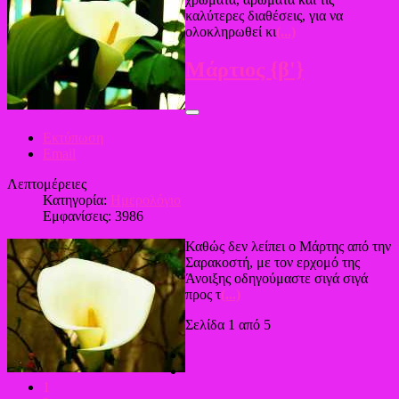
καλύτερες διαθέσεις, για να
ολοκληρωθεί κι
(...)
Μάρτιος {β'}
Εκτύπωση
Email
Λεπτομέρειες
Κατηγορία:
Ημερολόγιο
Εμφανίσεις: 3986
Καθώς δεν λείπει ο Μάρτης από την
Σαρακοστή, με τον ερχομό της
Άνοιξης οδηγούμαστε σιγά σιγά
προς τ
(...)
Σελίδα 1 από 5
1