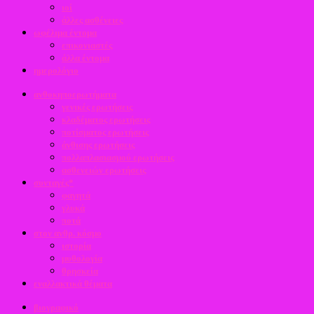
ιοί
άλλες ασθένειες
ωφέλιμα έντομα
επικονιαστές
άλλα έντομα
ημερολόγιο
ανθοκηποερωτήματα
γενικές ερωτήσεις
κλαδέματος ερωτήσεις
ποτίσματος ερωτήσεις
άνθισης ερωτήσεις
πολλαπλασιασμού ερωτήσεις
ασθενειών ερωτήσεις
συνταγές*
φαγητά
γλυκά
ποτά
στον ανθρ. κόσμο
ιστορία
μυθολογία
θρησκεία
εναλλακτικά θέματα
βιογραφικό