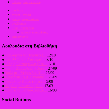
ανθοκομικές εκθέσεις
σύνδεση
forum - αγορά
φωτογραφικό υλικό
αναζήτηση
links - συνδέσεις
φιλικές ιστοσελίδες
επικοινωνία
Λουλούδια στη Βιβλιοθήκη
●
Κυκλάμινο το Περσικό (...
12/10
●
Φριτιλλάρια η Αυτοκρατ...
8/10
●
Ρόδη η Εκατόφυλλη (Ros...
1/10
●
Ρόδη η Δαμασκηνή (Rosa...
27/09
●
Βιολέτα - Χείρανθος (C...
27/09
●
Χρυσάνθεμο (Chrysanthe...
25/09
●
Φασόλι το Κοινό (Phase...
5/08
●
Κιτρέα η Ιαπωνική (Cit...
17/03
●
Σολανό το Κονδυλόρριζο...
16/03
Social Buttons