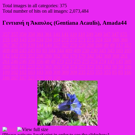
Total images in all categories: 375
Total number of hits on all images: 2,073,484
Γεντιανή η Άκαυλος (Gentiana Acaulis), Amada44
357
357
350
350
361
361
141
141
110
110
249
249
347
347
155
155
143
143
234
234
334
334
272
272
271
271
324
324
366
366
367
367
339
339
144
144
327
327
259
259
268
268
49
49
317
317
408
408
245
245
83
83
344
344
409
409
230
230
345
345
165
165
142
142
352
352
266
266
382
382
179
179
342
342
368
368
261
261
246
246
356
356
48
48
273
273
275
275
274
274
145
145
369
369
161
161
253
253
365
365
374
374
373
373
163
163
50
50
109
109
102
102
103
103
308
308
309
309
235
235
355
355
85
85
166
166
167
167
321
321
150
150
[Please activate JavaScript in order to see the slideshow]