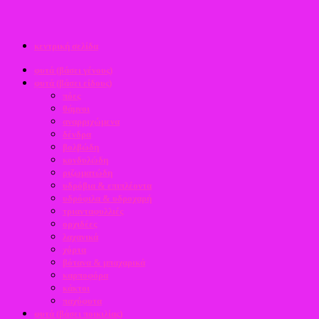
κεντρική σελίδα
φυτά (βάσει γένους)
φυτά (βάσει είδους)
πόες
θάμνοι
αναρριχώμενα
δένδρα
βολβώδη
κονδυλώδη
ριζωματώδη
υδρόβια & επιπλέοντα
υδρόφιλα & υδροχαρή
τριανταφυλλιές
ορχιδέες
λαχανικά
χόρτα
βότανα & μπαχαρικά
καρποφόρα
κάκτοι
παχύφυτα
φυτά (βάσει ποικιλίας)