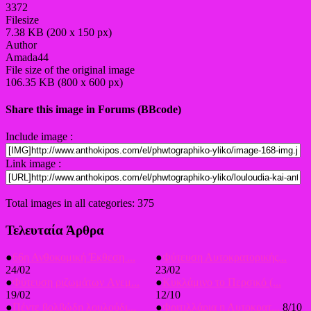
3372
Filesize
7.38 KB (200 x 150 px)
Author
Amada44
File size of the original image
106.35 KB (800 x 600 px)
Share this image in Forums (BBcode)
Include image :
Link image :
Total images in all categories: 375
Τελευταία Άρθρα
●
66η Ανθοκομική Έκθεση ...
●
Φύτευση Αυτοκρατορικής...
24/02
23/02
●
Φύτευση ριζωμάτων Aνεμ...
●
Κυκλάμινο το Περσικό (...
19/02
12/10
●
Πέντε βολβώδη λουλούδι...
●
Φριτιλλάρια η Αυτοκρατ...
8/10