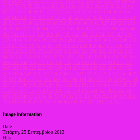
325
325
9
9
65
65
71
71
72
72
73
73
331
331
335
335
180
180
74
74
75
75
76
76
211
211
283
283
139
139
282
282
68
68
82
82
62
62
79
79
80
80
81
81
212
212
149
149
52
52
53
53
54
54
84
84
148
148
233
233
251
251
57
57
58
58
47
47
45
45
26
26
27
27
28
28
29
29
30
30
92
92
93
93
358
358
96
96
61
61
127
127
213
213
36
36
115
115
214
214
257
257
302
302
303
303
215
215
348
348
391
391
116
116
269
269
395
395
216
216
258
258
217
217
129
129
44
44
343
343
364
364
262
262
392
392
389
389
390
390
170
170
172
172
31
31
32
32
108
108
401
401
402
402
316
316
218
218
219
219
372
372
287
287
292
292
294
294
220
220
221
221
94
94
332
332
336
336
337
337
291
291
293
293
306
306
307
307
396
396
160
160
137
137
128
128
136
136
133
133
318
318
315
315
326
326
222
222
330
330
284
284
285
285
289
289
333
333
329
329
42
42
223
223
224
224
121
121
225
225
255
255
24
24
25
25
393
393
313
313
320
320
398
398
394
394
226
226
59
59
51
51
297
297
298
298
250
250
184
184
182
182
35
35
406
406
388
388
175
175
177
177
173
173
176
176
178
178
341
341
304
304
305
305
386
386
23
23
69
69
70
70
242
242
400
400
286
286
288
288
183
183
38
38
37
37
39
39
40
40
301
301
181
181
231
231
Image information
Date
Τετάρτη, 25 Σεπτεμβρίου 2013
Hits