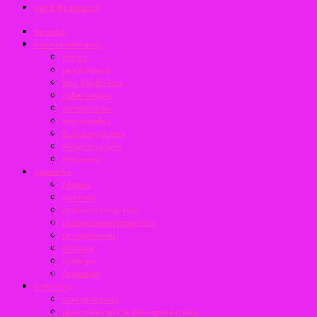
φυτά (θεραπείες)
τα φυτά
πολλαπλασιασμός
σπορά
μοσχεύματα
πολ. βολβώδων
εμβολιασμός
καταβολάδες
παραφυάδες
διαίρεση φυτών
διαίρεση ριζών
στόλωνες
φροντίδα
έδαφος
φύτευση
αραίωση σπορ/των
μεταφύτευση σπορ/των
μεταφύτευση
λίπανση
κλάδεμα
ξεφύτεμα
ασθένειες
εντομολογικές
μυκητολογικές & βακτηριολογικές