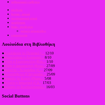
ανθοκομικές εκθέσεις
σύνδεση
forum - αγορά
φωτογραφικό υλικό
αναζήτηση
links - συνδέσεις
φιλικές ιστοσελίδες
επικοινωνία
Λουλούδια στη Βιβλιοθήκη
●
Κυκλάμινο το Περσικό (...
12/10
●
Φριτιλλάρια η Αυτοκρατ...
8/10
●
Ρόδη η Εκατόφυλλη (Ros...
1/10
●
Ρόδη η Δαμασκηνή (Rosa...
27/09
●
Βιολέτα - Χείρανθος (C...
27/09
●
Χρυσάνθεμο (Chrysanthe...
25/09
●
Φασόλι το Κοινό (Phase...
5/08
●
Κιτρέα η Ιαπωνική (Cit...
17/03
●
Σολανό το Κονδυλόρριζο...
16/03
Social Buttons