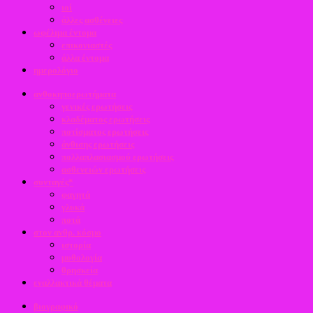
ιοί
άλλες ασθένειες
ωφέλιμα έντομα
επικονιαστές
άλλα έντομα
ημερολόγιο
ανθοκηποερωτήματα
γενικές ερωτήσεις
κλαδέματος ερωτήσεις
ποτίσματος ερωτήσεις
άνθισης ερωτήσεις
πολλαπλασιασμού ερωτήσεις
ασθενειών ερωτήσεις
συνταγές*
φαγητά
γλυκά
ποτά
στον ανθρ. κόσμο
ιστορία
μυθολογία
θρησκεία
εναλλακτικά θέματα
βιογραφικό