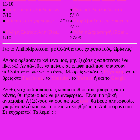
11/10
●
Μεταφύτευση λουλουδιών...
●
Φύτευση λουλουδιών σε ...
7/10
5/10
●
Φύτευση στα γυμνόριζα ...
4/10
●
Σπορά βιολέτας σε σπορείο
4/10
●
Ρόδη η Εκατόφυλλη (Ros...
●
Ρόδη η Δαμασκηνή (Rosa...
1/10
27/09
Για το Anthokipos.com, με Ολάνθιστους χαιρετισμούς, Ωρίωνας!
Αν σου αρέσουν τα κείμενα μου, μην ξεχάσεις να πατήσεις ένα
like. ;-D Αν πάλι θες να μείνεις σε επαφή μαζί μου, υπάρχουν
πολλοί τρόποι για να το κάνεις. Μπορείς να κάνεις
Εγγραφή
, να με
βρεις στο
Facebook
, το
Youtube
, το
Twitter
ή και το
Google+
.
Αν θες να χρησιμοποιήσεις κάποιο άρθρο μου, μπορείς να το
κάνεις, θυμήσου όμως να με αναφέρεις... Είναι μια ηθική
ανταμοιβή! Α! Ξέχασα να σου πω πως
εδώ
, θα βρεις πληροφορίες
για μένα αλλά και πως μπορείς να βοηθήσεις το Anthokipos.com.
Σε ευχαριστώ! Τα λέμε! :-)