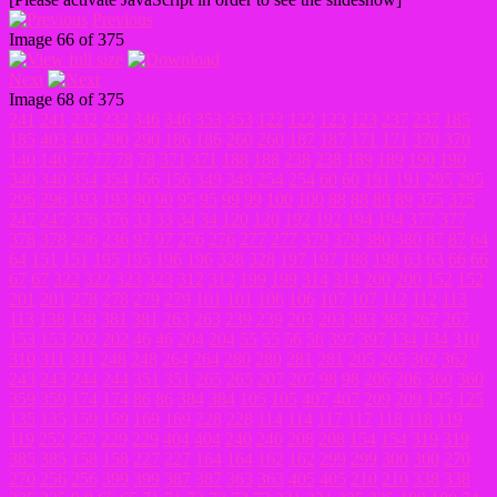
Previous
Image 66 of 375
Next
Image 68 of 375
241
241
232
232
346
346
353
353
122
122
123
123
237
237
185
185
403
403
290
290
186
186
260
260
187
187
171
171
370
370
140
140
77
77
78
78
371
371
188
188
238
238
189
189
190
190
340
340
354
354
156
156
349
349
254
254
60
60
191
191
295
295
296
296
193
193
90
90
95
95
99
99
100
100
88
88
89
89
375
375
247
247
376
376
33
33
34
34
120
120
192
192
194
194
377
377
378
378
236
236
97
97
276
276
277
277
379
379
380
380
87
87
64
64
151
151
195
195
196
196
328
328
197
197
198
198
63
63
66
66
67
67
322
322
323
323
312
312
199
199
314
314
200
200
152
152
201
201
278
278
279
279
101
101
106
106
107
107
112
112
113
113
138
138
381
381
263
263
239
239
203
203
383
383
267
267
153
153
202
202
46
46
204
204
55
55
56
56
397
397
134
134
310
310
311
311
248
248
264
264
280
280
281
281
205
205
362
362
243
243
244
244
351
351
265
265
207
207
98
98
206
206
360
360
359
359
174
174
86
86
384
384
105
105
407
407
209
209
125
125
135
135
159
159
169
169
228
228
114
114
117
117
118
118
119
119
252
252
229
229
404
404
240
240
208
208
154
154
319
319
385
385
158
158
227
227
164
164
162
162
299
299
300
300
270
270
256
256
399
399
387
387
363
363
405
405
210
210
338
338