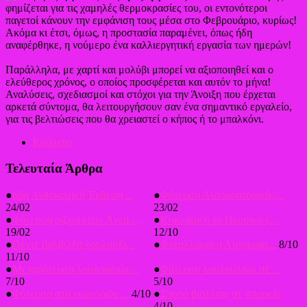
φημίζεται για τις χαμηλές θερμοκρασίες του, οι εντονότεροι
παγετοί κάνουν την εμφάνιση τους μέσα στο Φεβρουάριο, κυρίως!
Ακόμα κι έτσι, όμως, η προστασία παραμένει, όπως ήδη
αναφέρθηκε, η νούμερο ένα καλλιεργητική εργασία των ημερών!
Παράλληλα, με χαρτί και μολύβι μπορεί να αξιοποιηθεί και ο
ελεύθερος χρόνος, ο οποίος προσφέρεται και αυτόν το μήνα!
Αναλύσεις, σχεδιασμοί και στόχοι για την Άνοιξη που έρχεται
αρκετά σύντομα, θα λειτουργήσουν σαν ένα σημαντικό εργαλείο,
για τις βελτιώσεις που θα χρειαστεί ο κήπος ή το μπαλκόνι.
Επόμενο
Τελευταία Άρθρα
●
66η Ανθοκομική Έκθεση ...
●
Φύτευση Αυτοκρατορικής...
24/02
23/02
●
Φύτευση ριζωμάτων Aνεμ...
●
Κυκλάμινο το Περσικό (...
19/02
12/10
●
Πέντε βολβώδη λουλούδι...
●
Φριτιλλάρια η Αυτοκρατ...
8/10
11/10
●
Μεταφύτευση λουλουδιών...
●
Φύτευση λουλουδιών σε ...
7/10
5/10
●
Φύτευση στα γυμνόριζα ...
4/10
●
Σπορά βιολέτας σε σπορείο
4/10