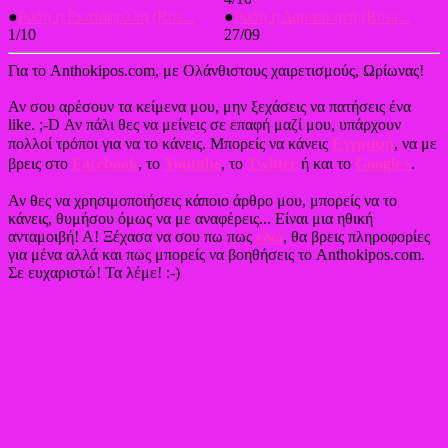
●
Ρόδη η Εκατόφυλλη (Ros...
●
Ρόδη η Δαμασκηνή (Rosa...
1/10
27/09
Για το Anthokipos.com, με Ολάνθιστους χαιρετισμούς, Ωρίωνας!
Αν σου αρέσουν τα κείμενα μου, μην ξεχάσεις να πατήσεις ένα
like. ;-D Αν πάλι θες να μείνεις σε επαφή μαζί μου, υπάρχουν
πολλοί τρόποι για να το κάνεις. Μπορείς να κάνεις
Εγγραφή
, να με
βρεις στο
Facebook
, το
Youtube
, το
Twitter
ή και το
Google+
.
Αν θες να χρησιμοποιήσεις κάποιο άρθρο μου, μπορείς να το
κάνεις, θυμήσου όμως να με αναφέρεις... Είναι μια ηθική
ανταμοιβή! Α! Ξέχασα να σου πω πως
εδώ
, θα βρεις πληροφορίες
για μένα αλλά και πως μπορείς να βοηθήσεις το Anthokipos.com.
Σε ευχαριστώ! Τα λέμε! :-)