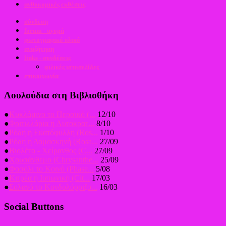
ανθοκομικές εκθέσεις
σύνδεση
forum - αγορά
φωτογραφικό υλικό
αναζήτηση
links - συνδέσεις
φιλικές ιστοσελίδες
επικοινωνία
Λουλούδια στη Βιβλιοθήκη
●
Κυκλάμινο το Περσικό (...
12/10
●
Φριτιλλάρια η Αυτοκρατ...
8/10
●
Ρόδη η Εκατόφυλλη (Ros...
1/10
●
Ρόδη η Δαμασκηνή (Rosa...
27/09
●
Βιολέτα - Χείρανθος (C...
27/09
●
Χρυσάνθεμο (Chrysanthe...
25/09
●
Φασόλι το Κοινό (Phase...
5/08
●
Κιτρέα η Ιαπωνική (Cit...
17/03
●
Σολανό το Κονδυλόρριζο...
16/03
Social Buttons