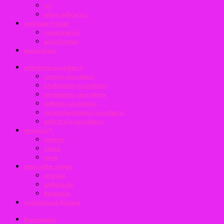
ιοί
άλλες ασθένειες
ωφέλιμα έντομα
επικονιαστές
άλλα έντομα
ημερολόγιο
ανθοκηποερωτήματα
γενικές ερωτήσεις
κλαδέματος ερωτήσεις
ποτίσματος ερωτήσεις
άνθισης ερωτήσεις
πολλαπλασιασμού ερωτήσεις
ασθενειών ερωτήσεις
συνταγές*
φαγητά
γλυκά
ποτά
στον ανθρ. κόσμο
ιστορία
μυθολογία
θρησκεία
εναλλακτικά θέματα
βιογραφικό