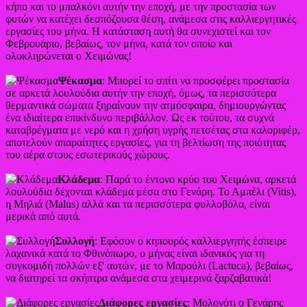
κήπο και το μπαλκόνι αυτήν την εποχή, με την προστασία των
φυτών να κατέχει δεσπόζουσα θέση, ανάμεσα στις καλλιεργητικές
εργασίες του μήνα. Η κατάσταση αυτή θα συνεχιστεί και τον
Φεβρουάριο, βεβαίως, τον μήνα, κατά τον οποίο και
ολοκληρώνεται ο Χειμώνας!
Ψέκασμα
: Μπορεί το σπίτι να προσφέρει προστασία
σε αρκετά λουλούδια αυτήν την εποχή, όμως, τα περισσότερα
θερμαντικά σώματα ξηραίνουν την ατμόσφαιρα, δημιουργώντας
ένα ιδιαίτερα επικίνδυνο περιβάλλον. Ως εκ τούτου, τα συχνά
καταβρέγματα με νερό και η χρήση υγρής πετσέτας στα καλοριφέρ,
αποτελούν απαραίτητες εργασίες, για τη βελτίωση της ποιότητας
του αέρα στους εσωτερικούς χώρους.
Κλάδεμα
: Παρά το έντονο κρύο του Χειμώνα, αρκετά
λουλούδια δέχονται κλάδεμα μέσα στο Γενάρη. Το Αμπέλι (Vitis),
η Μηλιά (Malus) αλλά και τα περισσότερα φυλλοβόλα, είναι
μερικά από αυτά.
Συλλογή
: Εφόσον ο κηπουρός καλλιεργητής έσπειρε
λαχανικά κατά το Φθινόπωρο, ο μήνας είναι ιδανικός για τη
συγκομιδή πολλών εξ' αυτών, με το Μαρούλι (Lactuca), βεβαίως,
να διατηρεί τα σκήπτρα ανάμεσα στα χειμερινά ζαρζαβατικά!
Διάφορες εργασίες
: Μολονότι ο Γενάρης