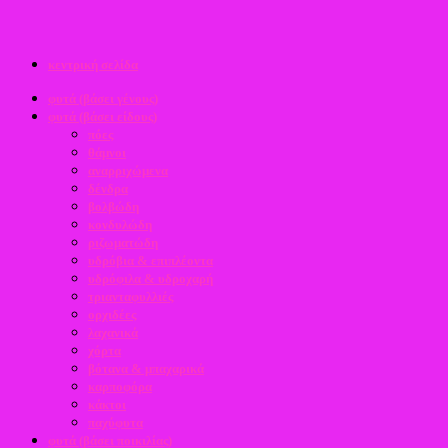
κεντρική σελίδα
φυτά (βάσει γένους)
φυτά (βάσει είδους)
πόες
θάμνοι
αναρριχώμενα
δένδρα
βολβώδη
κονδυλώδη
ριζωματώδη
υδρόβια & επιπλέοντα
υδρόφιλα & υδροχαρή
τριανταφυλλιές
ορχιδέες
λαχανικά
χόρτα
βότανα & μπαχαρικά
καρποφόρα
κάκτοι
παχύφυτα
φυτά (βάσει ποικιλίας)