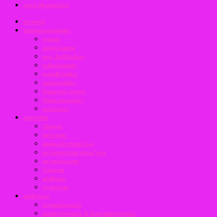
φυτά (θεραπείες)
τα φυτά
πολλαπλασιασμός
σπορά
μοσχεύματα
πολ. βολβώδων
εμβολιασμός
καταβολάδες
παραφυάδες
διαίρεση φυτών
διαίρεση ριζών
στόλωνες
φροντίδα
έδαφος
φύτευση
αραίωση σπορ/των
μεταφύτευση σπορ/των
μεταφύτευση
λίπανση
κλάδεμα
ξεφύτεμα
ασθένειες
εντομολογικές
μυκητολογικές & βακτηριολογικές