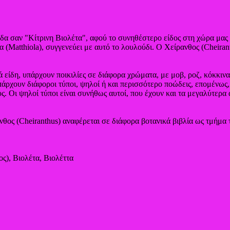
α σαν "Κίτρινη Βιολέτα", αφού το συνηθέστερο είδος στη χώρα μας εί
 (Matthiola), συγγενεύει με αυτό το λουλούδι. Ο Χείρανθος (Cheiran
είδη, υπάρχουν ποικιλίες σε διάφορα χρώματα, με μοβ, ροζ, κόκκινα
ρχουν διάφοροι τύποι, ψηλοί ή και περισσότερο ποώδεις, επομένως, 
ς. Οι ψηλοί τύποι είναι συνήθως αυτοί, που έχουν και τα μεγαλύτερα 
νθος (Cheiranthus) αναφέρεται σε διάφορα βοτανικά βιβλία ως τμήμα
ος), Βιολέτα, Βιολέττα