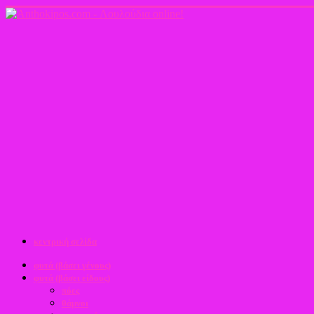
κεντρική σελίδα
φυτά (βάσει γένους)
φυτά (βάσει είδους)
πόες
θάμνοι