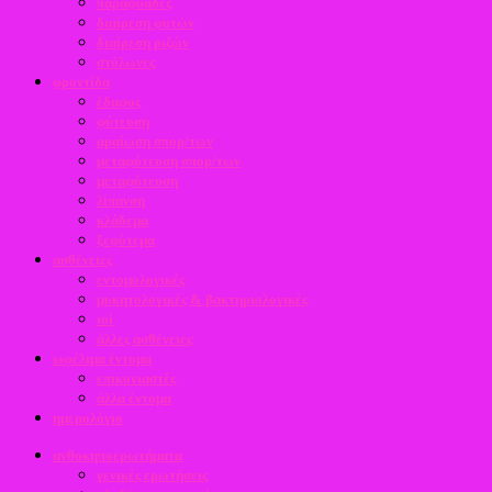
παραφυάδες
διαίρεση φυτών
διαίρεση ριζών
στόλωνες
φροντίδα
έδαφος
φύτευση
αραίωση σπορ/των
μεταφύτευση σπορ/των
μεταφύτευση
λίπανση
κλάδεμα
ξεφύτεμα
ασθένειες
εντομολογικές
μυκητολογικές & βακτηριολογικές
ιοί
άλλες ασθένειες
ωφέλιμα έντομα
επικονιαστές
άλλα έντομα
ημερολόγιο
ανθοκηποερωτήματα
γενικές ερωτήσεις