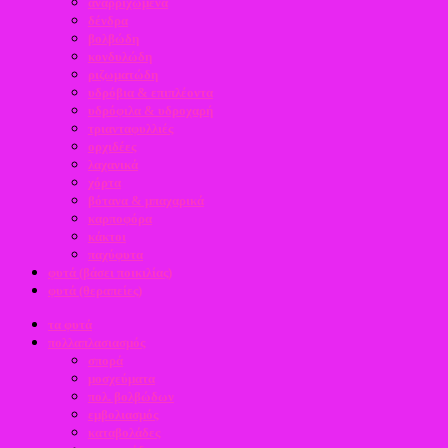
αναρριχώμενα
δένδρα
βολβώδη
κονδυλώδη
ριζωματώδη
υδρόβια & επιπλέοντα
υδρόφιλα & υδροχαρή
τριανταφυλλιές
ορχιδέες
λαχανικά
χόρτα
βότανα & μπαχαρικά
καρποφόρα
κάκτοι
παχύφυτα
φυτά (βάσει ποικιλίας)
φυτά (θεραπείες)
τα φυτά
πολλαπλασιασμός
σπορά
μοσχεύματα
πολ. βολβώδων
εμβολιασμός
καταβολάδες