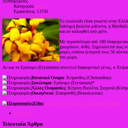
Λεπτομέρειες
Κατηγορία:
Φυτά
Εμφανίσεις: 13741
Tο λουλούδι είναι γνωστό στην Ελλάδ
διάσημη βιολέτα μάλιστα, η Ματθιόλα
και αν καλυφθεί από χιόνι.
Με περισσότερα από 180 διαφορετικά 
χρωμάτων, άνθη. Σημειώνεται πως υπά
φορές σπάνια ξεπερνά τους 50 πόντου
του χώρο.
Αν και το Ερύσιμο (Erysimum) αποτελεί διαφορετικό γένος, ο Χείρα
Βοτανικό Όνομα
: Χείρανθος (Cheiranthus)
Συνώνυμα
: Ερύσιμο (Erysimum)*
Άλλες Ονομασίες
: Κίτρινη Βιολέτα, Σιερινιά (Κύπρ
Οικογένεια
: Σταυρανθή (Brassicaceae)
Είδη
:
Χείρανθος ο Χείριος (Cheiranthus Cheiri)
Επόμενο
Τελευταία Άρθρα