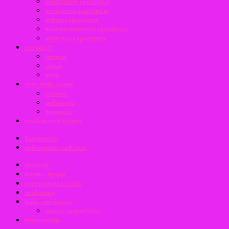
κλαδέματος ερωτήσεις
ποτίσματος ερωτήσεις
άνθισης ερωτήσεις
πολλαπλασιασμού ερωτήσεις
ασθενειών ερωτήσεις
συνταγές*
φαγητά
γλυκά
ποτά
στον ανθρ. κόσμο
ιστορία
μυθολογία
θρησκεία
εναλλακτικά θέματα
βιογραφικό
ανθοκομικές εκθέσεις
σύνδεση
forum - αγορά
φωτογραφικό υλικό
αναζήτηση
links - συνδέσεις
φιλικές ιστοσελίδες
επικοινωνία