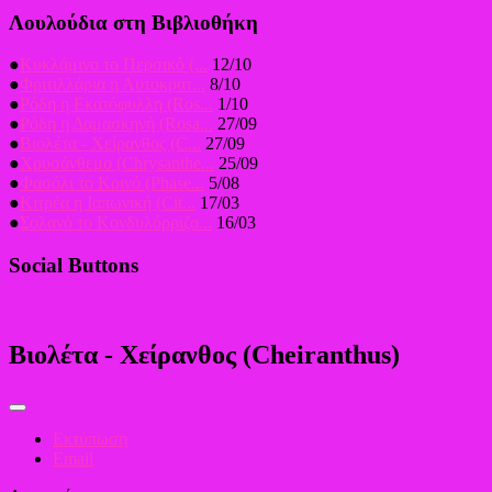
Λουλούδια στη Βιβλιοθήκη
●
Κυκλάμινο το Περσικό (...
12/10
●
Φριτιλλάρια η Αυτοκρατ...
8/10
●
Ρόδη η Εκατόφυλλη (Ros...
1/10
●
Ρόδη η Δαμασκηνή (Rosa...
27/09
●
Βιολέτα - Χείρανθος (C...
27/09
●
Χρυσάνθεμο (Chrysanthe...
25/09
●
Φασόλι το Κοινό (Phase...
5/08
●
Κιτρέα η Ιαπωνική (Cit...
17/03
●
Σολανό το Κονδυλόρριζο...
16/03
Social Buttons
Βιολέτα - Χείρανθος (Cheiranthus)
Εκτύπωση
Email