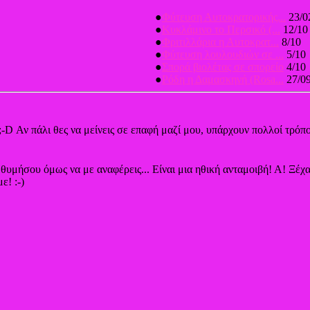
●
Φύτευση Αυτοκρατορικής...
23/0
●
Κυκλάμινο το Περσικό (...
12/10
●
Φριτιλλάρια η Αυτοκρατ...
8/10
●
Φύτευση λουλουδιών σε ...
5/10
●
Σπορά βιολέτας σε σπορείο
4/10
●
Ρόδη η Δαμασκηνή (Rosa...
27/0
;-D Αν πάλι θες να μείνεις σε επαφή μαζί μου, υπάρχουν πολλοί τρόπο
, θυμήσου όμως να με αναφέρεις... Είναι μια ηθική ανταμοιβή! Α! Ξέ
ε! :-)