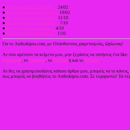
●
66η Ανθοκομική Έκθεση ...
24/02
●
Φύτευση ριζωμάτων Aνεμ...
19/02
●
Πέντε βολβώδη λουλούδι...
11/10
●
Μεταφύτευση λουλουδιών...
7/10
●
Φύτευση στα γυμνόριζα ...
4/10
●
Ρόδη η Εκατόφυλλη (Ros...
1/10
Για το Anthokipos.com, με Ολάνθιστους χαιρετισμούς, Ωρίωνας!
Αν σου αρέσουν τα κείμενα μου, μην ξεχάσεις να πατήσεις ένα like. 
Facebook
, το
Youtube
, το
Twitter
ή και το
Google+
.
Αν θες να χρησιμοποιήσεις κάποιο άρθρο μου, μπορείς να το κάνεις
πως μπορείς να βοηθήσεις το Anthokipos.com. Σε ευχαριστώ! Τα λέμ