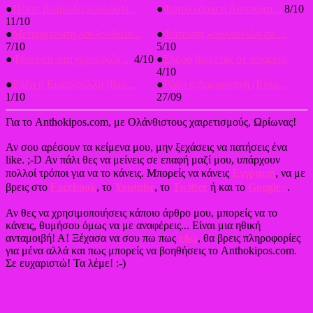
●
Πέντε βολβώδη λουλούδι...
●
Φριτιλλάρια η Αυτοκρατ...
8/10
11/10
●
Μεταφύτευση λουλουδιών...
●
Φύτευση λουλουδιών σε ...
7/10
5/10
●
Φύτευση στα γυμνόριζα ...
4/10
●
Σπορά βιολέτας σε σπορείο
4/10
●
Ρόδη η Εκατόφυλλη (Ros...
●
Ρόδη η Δαμασκηνή (Rosa...
1/10
27/09
Για το Anthokipos.com, με Ολάνθιστους χαιρετισμούς, Ωρίωνας!
Αν σου αρέσουν τα κείμενα μου, μην ξεχάσεις να πατήσεις ένα
like. ;-D Αν πάλι θες να μείνεις σε επαφή μαζί μου, υπάρχουν
πολλοί τρόποι για να το κάνεις. Μπορείς να κάνεις
Εγγραφή
, να με
βρεις στο
Facebook
, το
Youtube
, το
Twitter
ή και το
Google+
.
Αν θες να χρησιμοποιήσεις κάποιο άρθρο μου, μπορείς να το
κάνεις, θυμήσου όμως να με αναφέρεις... Είναι μια ηθική
ανταμοιβή! Α! Ξέχασα να σου πω πως
εδώ
, θα βρεις πληροφορίες
για μένα αλλά και πως μπορείς να βοηθήσεις το Anthokipos.com.
Σε ευχαριστώ! Τα λέμε! :-)