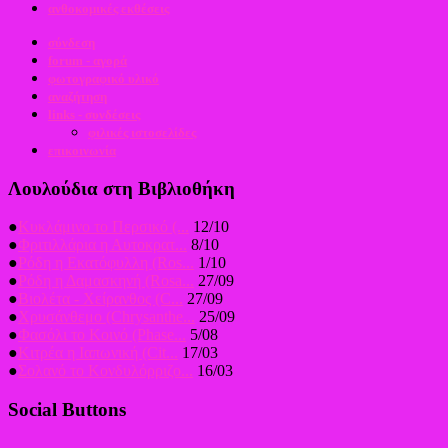
ανθοκομικές εκθέσεις
σύνδεση
forum - αγορά
φωτογραφικό υλικό
αναζήτηση
links - συνδέσεις
φιλικές ιστοσελίδες
επικοινωνία
Λουλούδια στη Βιβλιοθήκη
●
Κυκλάμινο το Περσικό (...
12/10
●
Φριτιλλάρια η Αυτοκρατ...
8/10
●
Ρόδη η Εκατόφυλλη (Ros...
1/10
●
Ρόδη η Δαμασκηνή (Rosa...
27/09
●
Βιολέτα - Χείρανθος (C...
27/09
●
Χρυσάνθεμο (Chrysanthe...
25/09
●
Φασόλι το Κοινό (Phase...
5/08
●
Κιτρέα η Ιαπωνική (Cit...
17/03
●
Σολανό το Κονδυλόρριζο...
16/03
Social Buttons