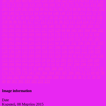
387
363
363
405
405
210
210
338
338
325
325
9
9
65
65
71
71
72
72
73
73
331
331
335
335
180
180
74
74
75
75
76
76
211
211
283
283
139
139
282
282
68
68
82
82
62
62
79
79
80
80
81
81
212
212
149
149
52
52
53
53
54
54
84
84
148
148
233
233
251
251
57
57
58
58
47
47
45
45
26
26
27
27
28
28
29
29
30
30
92
92
93
93
358
358
96
96
61
61
127
127
213
213
36
36
115
115
214
214
257
257
302
302
303
303
215
215
348
348
391
391
116
116
269
269
395
395
216
216
258
258
217
217
129
129
44
44
343
343
364
364
262
262
392
392
389
389
390
390
170
170
172
172
31
31
32
32
108
108
401
401
402
402
316
316
218
218
219
219
372
372
287
287
292
292
294
294
220
220
221
221
94
94
332
332
336
336
337
337
291
291
293
293
306
306
307
307
396
396
160
160
137
137
128
128
136
136
133
133
318
318
315
315
326
326
222
222
330
330
284
284
285
285
289
289
333
333
329
329
42
42
223
223
224
224
121
121
225
225
255
255
24
24
25
25
393
393
313
313
320
320
398
398
394
394
226
226
59
59
51
51
297
297
298
298
250
250
184
184
182
182
35
35
406
406
388
388
175
175
177
177
173
173
176
176
178
178
341
341
304
304
305
305
386
386
23
23
69
69
70
70
242
242
400
400
286
286
288
288
183
183
38
38
37
37
39
39
40
40
301
301
181
181
231
231
Image information
Date
Κυριακή, 08 Μαρτίου 2015