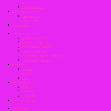
ιοί
άλλες ασθένειες
ωφέλιμα έντομα
επικονιαστές
άλλα έντομα
ημερολόγιο
ανθοκηποερωτήματα
γενικές ερωτήσεις
κλαδέματος ερωτήσεις
ποτίσματος ερωτήσεις
άνθισης ερωτήσεις
πολλαπλασιασμού ερωτήσεις
ασθενειών ερωτήσεις
συνταγές*
φαγητά
γλυκά
ποτά
στον ανθρ. κόσμο
ιστορία
μυθολογία
θρησκεία
εναλλακτικά θέματα
βιογραφικό