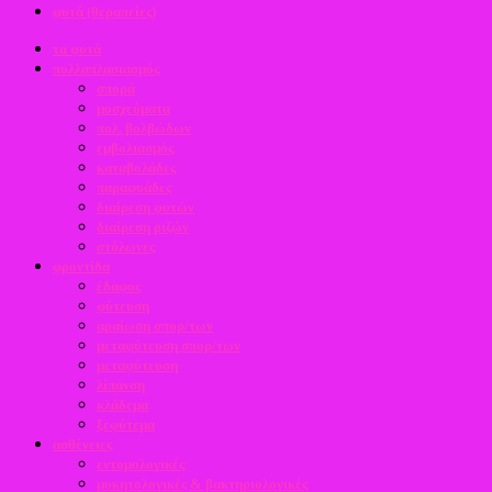
φυτά (θεραπείες)
τα φυτά
πολλαπλασιασμός
σπορά
μοσχεύματα
πολ. βολβώδων
εμβολιασμός
καταβολάδες
παραφυάδες
διαίρεση φυτών
διαίρεση ριζών
στόλωνες
φροντίδα
έδαφος
φύτευση
αραίωση σπορ/των
μεταφύτευση σπορ/των
μεταφύτευση
λίπανση
κλάδεμα
ξεφύτεμα
ασθένειες
εντομολογικές
μυκητολογικές & βακτηριολογικές