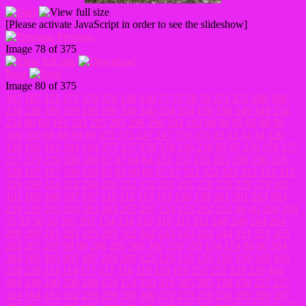
[Please activate JavaScript in order to see the slideshow]
Previous
Image 78 of 375
Next
Image 80 of 375
187
187
171
171
370
370
140
140
77
77
78
78
371
371
188
188
238
238
189
189
190
190
340
340
354
354
156
156
349
349
254
254
60
60
191
191
295
295
296
296
193
193
90
90
95
95
99
99
100
100
88
88
89
89
375
375
247
247
376
376
33
33
34
34
120
120
192
192
194
194
377
377
378
378
236
236
97
97
276
276
277
277
379
379
380
380
87
87
64
64
151
151
195
195
196
196
328
328
197
197
198
198
63
63
66
66
67
67
322
322
323
323
312
312
199
199
314
314
200
200
152
152
201
201
278
278
279
279
101
101
106
106
107
107
112
112
113
113
138
138
381
381
263
263
239
239
203
203
383
383
267
267
153
153
202
202
46
46
204
204
55
55
56
56
397
397
134
134
310
310
311
311
248
248
264
264
280
280
281
281
205
205
362
362
243
243
244
244
351
351
265
265
207
207
98
98
206
206
360
360
359
359
174
174
86
86
384
384
105
105
407
407
209
209
125
125
135
135
159
159
169
169
228
228
114
114
117
117
118
118
119
119
252
252
229
229
404
404
240
240
208
208
154
154
319
319
385
385
158
158
227
227
164
164
162
162
299
299
300
300
270
270
256
256
399
399
387