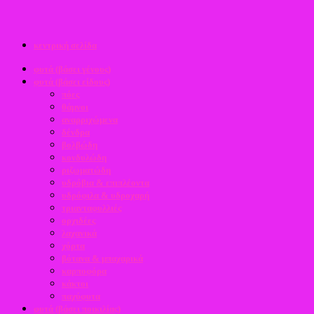
κεντρική σελίδα
φυτά (βάσει γένους)
φυτά (βάσει είδους)
πόες
θάμνοι
αναρριχώμενα
δένδρα
βολβώδη
κονδυλώδη
ριζωματώδη
υδρόβια & επιπλέοντα
υδρόφιλα & υδροχαρή
τριανταφυλλιές
ορχιδέες
λαχανικά
χόρτα
βότανα & μπαχαρικά
καρποφόρα
κάκτοι
παχύφυτα
φυτά (βάσει ποικιλίας)