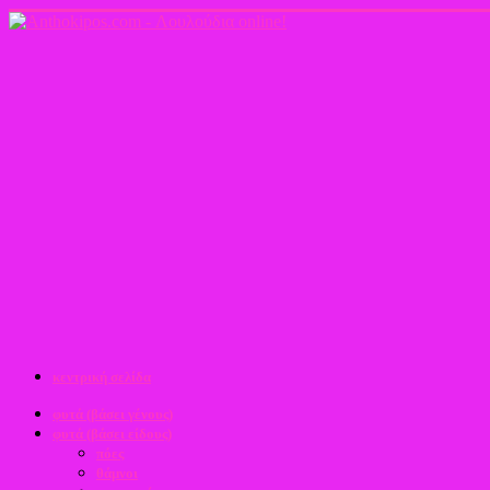
κεντρική σελίδα
φυτά (βάσει γένους)
φυτά (βάσει είδους)
πόες
θάμνοι