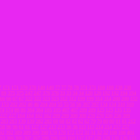
7
171
171
370
370
140
140
77
77
78
78
371
371
188
188
238
238
89
375
375
247
247
376
376
33
33
34
34
120
120
192
192
194
194
66
66
67
67
322
322
323
323
312
312
199
199
314
314
200
200
152
153
202
202
46
46
204
204
55
55
56
56
397
397
134
134
310
310
74
174
86
86
384
384
105
105
407
407
209
209
125
125
135
135
227
227
164
164
162
162
299
299
300
300
270
270
256
256
399
283
283
139
139
282
282
68
68
82
82
62
62
79
79
80
80
81
81
212
58
96
96
61
61
127
127
213
213
36
36
115
115
214
214
257
257
92
392
389
389
390
390
170
170
172
172
31
31
32
32
108
108
401
93
306
306
307
307
396
396
160
160
137
137
128
128
136
136
133