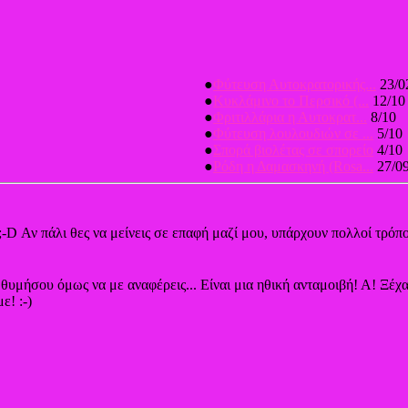
●
Φύτευση Αυτοκρατορικής...
23/0
●
Κυκλάμινο το Περσικό (...
12/10
●
Φριτιλλάρια η Αυτοκρατ...
8/10
●
Φύτευση λουλουδιών σε ...
5/10
●
Σπορά βιολέτας σε σπορείο
4/10
●
Ρόδη η Δαμασκηνή (Rosa...
27/0
;-D Αν πάλι θες να μείνεις σε επαφή μαζί μου, υπάρχουν πολλοί τρόπο
, θυμήσου όμως να με αναφέρεις... Είναι μια ηθική ανταμοιβή! Α! Ξέ
ε! :-)