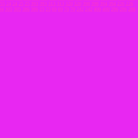
55
24
24
25
25
393
393
313
313
320
320
398
398
394
394
226
226
04
305
305
386
386
23
23
69
69
70
70
242
242
400
400
286
286
288