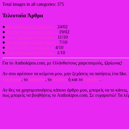
Total images in all categories: 375
Τελευταία Άρθρα
●
66η Ανθοκομική Έκθεση ...
24/02
●
Φύτευση ριζωμάτων Aνεμ...
19/02
●
Πέντε βολβώδη λουλούδι...
11/10
●
Μεταφύτευση λουλουδιών...
7/10
●
Φύτευση στα γυμνόριζα ...
4/10
●
Ρόδη η Εκατόφυλλη (Ros...
1/10
Για το Anthokipos.com, με Ολάνθιστους χαιρετισμούς, Ωρίωνας!
Αν σου αρέσουν τα κείμενα μου, μην ξεχάσεις να πατήσεις ένα like. 
Facebook
, το
Youtube
, το
Twitter
ή και το
Google+
.
Αν θες να χρησιμοποιήσεις κάποιο άρθρο μου, μπορείς να το κάνεις
πως μπορείς να βοηθήσεις το Anthokipos.com. Σε ευχαριστώ! Τα λέμ