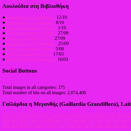
Λουλούδια στη Βιβλιοθήκη
●
Κυκλάμινο το Περσικό (...
12/10
●
Φριτιλλάρια η Αυτοκρατ...
8/10
●
Ρόδη η Εκατόφυλλη (Ros...
1/10
●
Ρόδη η Δαμασκηνή (Rosa...
27/09
●
Βιολέτα - Χείρανθος (C...
27/09
●
Χρυσάνθεμο (Chrysanthe...
25/09
●
Φασόλι το Κοινό (Phase...
5/08
●
Κιτρέα η Ιαπωνική (Cit...
17/03
●
Σολανό το Κονδυλόρριζο...
16/03
Social Buttons
Total images in all categories: 375
Total number of hits on all images: 2,074,400
Γαϊλάρδια η Μεγανθής (Gaillardia Grandiflora), Lai
357
357
350
350
361
361
141
141
110
110
249
249
347
347
155
15
245
245
83
83
344
344
409
409
230
230
345
345
165
165
142
142
3
253
253
365
365
374
374
373
373
163
163
50
50
109
109
102
102
1