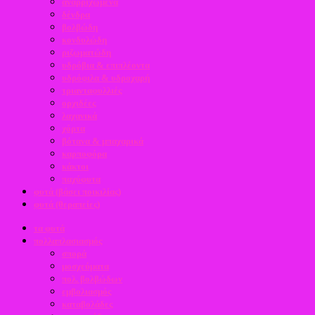
αναρριχώμενα
δένδρα
βολβώδη
κονδυλώδη
ριζωματώδη
υδρόβια & επιπλέοντα
υδρόφιλα & υδροχαρή
τριανταφυλλιές
ορχιδέες
λαχανικά
χόρτα
βότανα & μπαχαρικά
καρποφόρα
κάκτοι
παχύφυτα
φυτά (βάσει ποικιλίας)
φυτά (θεραπείες)
τα φυτά
πολλαπλασιασμός
σπορά
μοσχεύματα
πολ. βολβώδων
εμβολιασμός
καταβολάδες