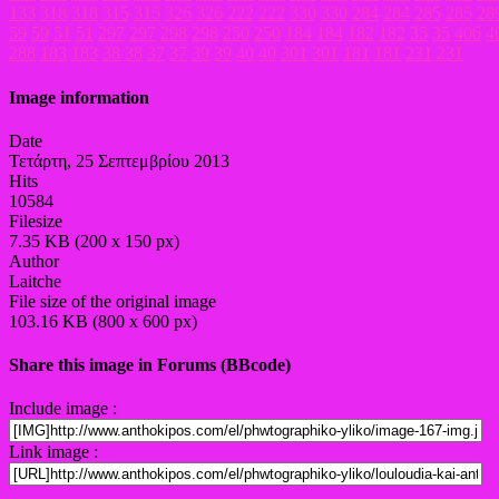
133
318
318
315
315
326
326
222
222
330
330
284
284
285
285
28
59
59
51
51
297
297
298
298
250
250
184
184
182
182
35
35
406
4
288
183
183
38
38
37
37
39
39
40
40
301
301
181
181
231
231
Image information
Date
Τετάρτη, 25 Σεπτεμβρίου 2013
Hits
10584
Filesize
7.35 KB (200 x 150 px)
Author
Laitche
File size of the original image
103.16 KB (800 x 600 px)
Share this image in Forums (BBcode)
Include image :
Link image :