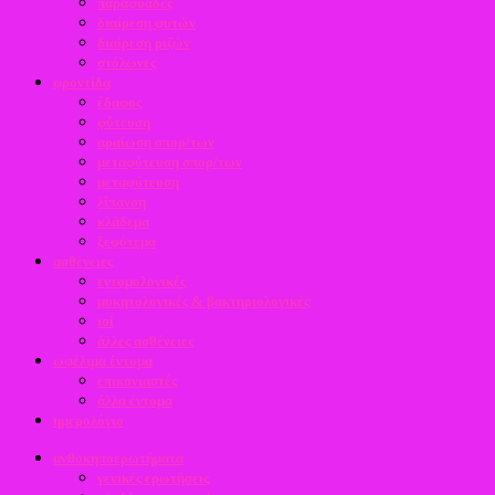
παραφυάδες
διαίρεση φυτών
διαίρεση ριζών
στόλωνες
φροντίδα
έδαφος
φύτευση
αραίωση σπορ/των
μεταφύτευση σπορ/των
μεταφύτευση
λίπανση
κλάδεμα
ξεφύτεμα
ασθένειες
εντομολογικές
μυκητολογικές & βακτηριολογικές
ιοί
άλλες ασθένειες
ωφέλιμα έντομα
επικονιαστές
άλλα έντομα
ημερολόγιο
ανθοκηποερωτήματα
γενικές ερωτήσεις