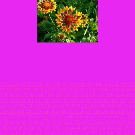
2
123
123
237
237
185
185
403
403
290
290
186
186
260
260
187
18
91
191
295
295
296
296
193
193
90
90
95
95
99
99
100
100
88
88
89
7
87
64
64
151
151
195
195
196
196
328
328
197
197
198
198
63
63
3
113
138
138
381
381
263
263
239
239
203
203
383
383
267
267
153
3
244
244
351
351
265
265
207
207
98
98
206
206
360
360
359
359
1
229
229
404
404
240
240
208
208
154
154
319
319
385
385
158
158
1
71
72
72
73
73
331
331
335
335
180
180
74
74
75
75
76
76
211
211
7
58
58
47
47
45
45
26
26
27
27
28
28
29
29
30
30
92
92
93
93
358
3
5
216
216
258
258
217
217
129
129
44
44
343
343
364
364
262
262
3
4
294
220
220
221
221
94
94
332
332
336
336
337
337
291
291
293
2