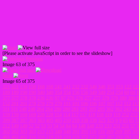
[Please activate JavaScript in order to see the slideshow]
Previous
Image 63 of 375
Next
Image 65 of 375
321
321
150
150
168
168
241
241
232
232
346
346
353
353
122
12
189
189
190
190
340
340
354
354
156
156
349
349
254
254
60
60
1
377
377
378
378
236
236
97
97
276
276
277
277
379
379
380
380
8
152
201
201
278
278
279
279
101
101
106
106
107
107
112
112
11
311
311
248
248
264
264
280
280
281
281
205
205
362
362
243
24
159
159
169
169
228
228
114
114
117
117
118
118
119
119
252
252
399
387
387
363
363
405
405
210
210
338
338
325
325
9
9
65
65
7
212
149
149
52
52
53
53
54
54
84
84
148
148
233
233
251
251
57
5
302
302
303
303
215
215
348
348
391
391
116
116
269
269
395
39
401
402
402
316
316
218
218
219
219
372
372
287
287
292
292
29