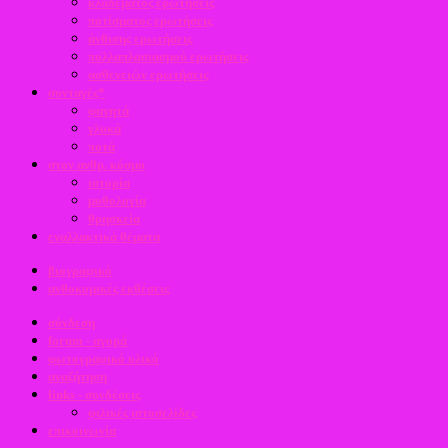
κλαδέματος ερωτήσεις
ποτίσματος ερωτήσεις
άνθισης ερωτήσεις
πολλαπλασιασμού ερωτήσεις
ασθενειών ερωτήσεις
συνταγές*
φαγητά
γλυκά
ποτά
στον ανθρ. κόσμο
ιστορία
μυθολογία
θρησκεία
εναλλακτικά θέματα
βιογραφικό
ανθοκομικές εκθέσεις
σύνδεση
forum - αγορά
φωτογραφικό υλικό
αναζήτηση
links - συνδέσεις
φιλικές ιστοσελίδες
επικοινωνία