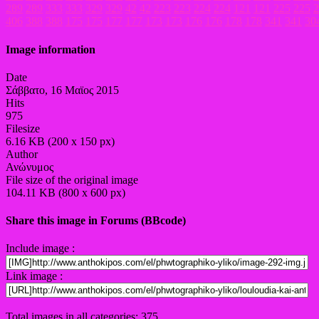
289
289
333
333
329
329
42
42
223
223
224
224
121
121
225
225
2
406
388
388
175
175
177
177
173
173
176
176
178
178
341
341
30
Image information
Date
Σάββατο, 16 Μαϊος 2015
Hits
975
Filesize
6.16 KB (200 x 150 px)
Author
Ανώνυμος
File size of the original image
104.11 KB (800 x 600 px)
Share this image in Forums (BBcode)
Include image :
Link image :
Total images in all categories: 375