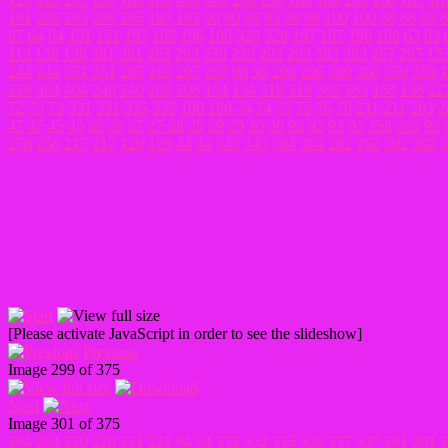
191
295
295
296
296
193
193
90
90
95
95
99
99
100
100
88
88
89
8
87
64
64
151
151
195
195
196
196
328
328
197
197
198
198
63
63
113
138
138
381
381
263
263
239
239
203
203
383
383
267
267
15
244
244
351
351
265
265
207
207
98
98
206
206
360
360
359
359
1
229
404
404
240
240
208
208
154
154
319
319
385
385
158
158
22
72
73
73
331
331
335
335
180
180
74
74
75
75
76
76
211
211
283
2
47
47
45
45
26
26
27
27
28
28
29
29
30
30
92
92
93
93
358
358
96
258
258
217
217
129
129
44
44
343
343
364
364
262
262
392
392
3
[Please activate JavaScript in order to see the slideshow]
Previous
Image 299 of 375
Next
Image 301 of 375
294
294
220
220
221
221
94
94
332
332
336
336
337
337
291
291
2