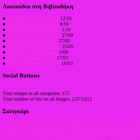
Λουλούδια στη Βιβλιοθήκη
●
Κυκλάμινο το Περσικό (...
12/10
●
Φριτιλλάρια η Αυτοκρατ...
8/10
●
Ρόδη η Εκατόφυλλη (Ros...
1/10
●
Ρόδη η Δαμασκηνή (Rosa...
27/09
●
Βιολέτα - Χείρανθος (C...
27/09
●
Χρυσάνθεμο (Chrysanthe...
25/09
●
Φασόλι το Κοινό (Phase...
5/08
●
Κιτρέα η Ιαπωνική (Cit...
17/03
●
Σολανό το Κονδυλόρριζο...
16/03
Social Buttons
Total images in all categories: 375
Total number of hits on all images: 2,073,012
Σαλιγκάρι
357
357
350
350
361
361
141
141
110
110
249
249
347
347
155
15
245
245
83
83
344
344
409
409
230
230
345
345
165
165
142
142
3
253
253
365
365
374
374
373
373
163
163
50
50
109
109
102
102
1
123
123
237
237
185
185
403
403
290
290
186
186
260
260
187
18