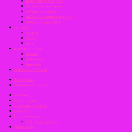
κλαδέματος ερωτήσεις
ποτίσματος ερωτήσεις
άνθισης ερωτήσεις
πολλαπλασιασμού ερωτήσεις
ασθενειών ερωτήσεις
συνταγές*
φαγητά
γλυκά
ποτά
στον ανθρ. κόσμο
ιστορία
μυθολογία
θρησκεία
εναλλακτικά θέματα
βιογραφικό
ανθοκομικές εκθέσεις
σύνδεση
forum - αγορά
φωτογραφικό υλικό
αναζήτηση
links - συνδέσεις
φιλικές ιστοσελίδες
επικοινωνία