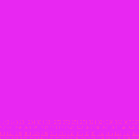
5
143
143
234
234
334
334
272
272
271
271
324
324
366
366
367
36
52
352
266
266
382
382
179
179
342
342
368
368
261
261
246
246
3
03
103
308
308
309
309
235
235
355
355
85
85
166
166
167
167
321
7
171
171
370
370
140
140
77
77
78
78
371
371
188
188
238
238
189