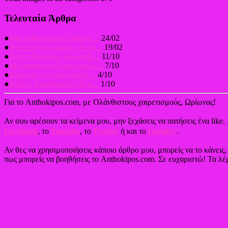
Τελευταία Άρθρα
●
66η Ανθοκομική Έκθεση ...
24/02
●
Φύτευση ριζωμάτων Aνεμ...
19/02
●
Πέντε βολβώδη λουλούδι...
11/10
●
Μεταφύτευση λουλουδιών...
7/10
●
Φύτευση στα γυμνόριζα ...
4/10
●
Ρόδη η Εκατόφυλλη (Ros...
1/10
Για το Anthokipos.com, με Ολάνθιστους χαιρετισμούς, Ωρίωνας!
Αν σου αρέσουν τα κείμενα μου, μην ξεχάσεις να πατήσεις ένα like. 
Facebook
, το
Youtube
, το
Twitter
ή και το
Google+
.
Αν θες να χρησιμοποιήσεις κάποιο άρθρο μου, μπορείς να το κάνεις
πως μπορείς να βοηθήσεις το Anthokipos.com. Σε ευχαριστώ! Τα λέμ