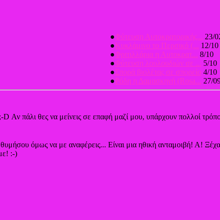
●
Φύτευση Αυτοκρατορικής...
23/0
●
Κυκλάμινο το Περσικό (...
12/10
●
Φριτιλλάρια η Αυτοκρατ...
8/10
●
Φύτευση λουλουδιών σε ...
5/10
●
Σπορά βιολέτας σε σπορείο
4/10
●
Ρόδη η Δαμασκηνή (Rosa...
27/0
;-D Αν πάλι θες να μείνεις σε επαφή μαζί μου, υπάρχουν πολλοί τρόπο
, θυμήσου όμως να με αναφέρεις... Είναι μια ηθική ανταμοιβή! Α! Ξέ
ε! :-)