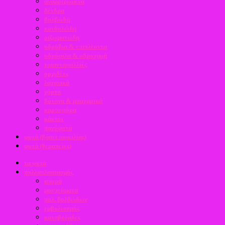
αναρριχώμενα
δένδρα
βολβώδη
κονδυλώδη
ριζωματώδη
υδρόβια & επιπλέοντα
υδρόφιλα & υδροχαρή
τριανταφυλλιές
ορχιδέες
λαχανικά
χόρτα
βότανα & μπαχαρικά
καρποφόρα
κάκτοι
παχύφυτα
φυτά (βάσει ποικιλίας)
φυτά (θεραπείες)
τα φυτά
πολλαπλασιασμός
σπορά
μοσχεύματα
πολ. βολβώδων
εμβολιασμός
καταβολάδες