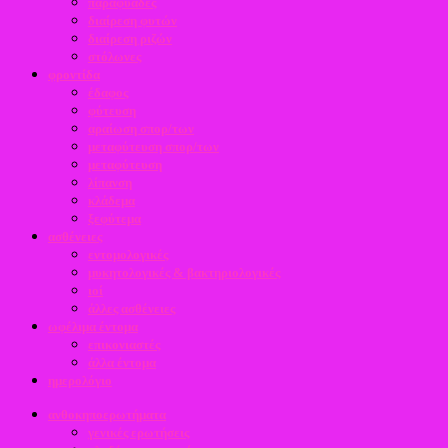
παραφυάδες
διαίρεση φυτών
διαίρεση ριζών
στόλωνες
φροντίδα
έδαφος
φύτευση
αραίωση σπορ/των
μεταφύτευση σπορ/των
μεταφύτευση
λίπανση
κλάδεμα
ξεφύτεμα
ασθένειες
εντομολογικές
μυκητολογικές & βακτηριολογικές
ιοί
άλλες ασθένειες
ωφέλιμα έντομα
επικονιαστές
άλλα έντομα
ημερολόγιο
ανθοκηποερωτήματα
γενικές ερωτήσεις