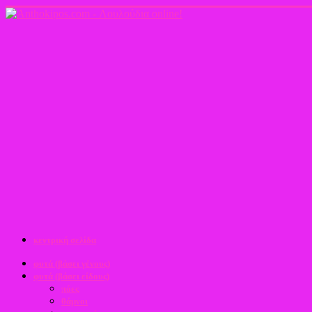
κεντρική σελίδα
φυτά (βάσει γένους)
φυτά (βάσει είδους)
πόες
θάμνοι