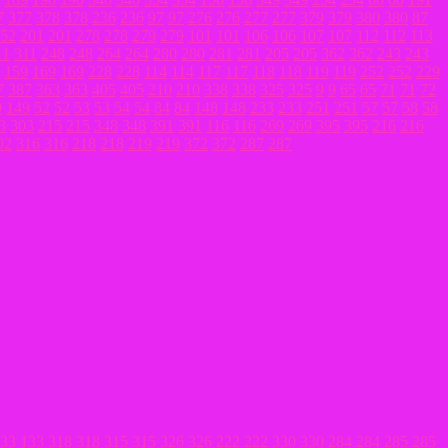
7
377
378
378
236
236
97
97
276
276
277
277
379
379
380
380
87
52
201
201
278
278
279
279
101
101
106
106
107
107
112
112
113
11
311
248
248
264
264
280
280
281
281
205
205
362
362
243
243
159
169
169
228
228
114
114
117
117
118
118
119
119
252
252
229
7
387
363
363
405
405
210
210
338
338
325
325
9
9
65
65
71
71
72
9
149
52
52
53
53
54
54
84
84
148
148
233
233
251
251
57
57
58
58
3
303
215
215
348
348
391
391
116
116
269
269
395
395
216
216
02
316
316
218
218
219
219
372
372
287
287
33
133
318
318
315
315
326
326
222
222
330
330
284
284
285
285