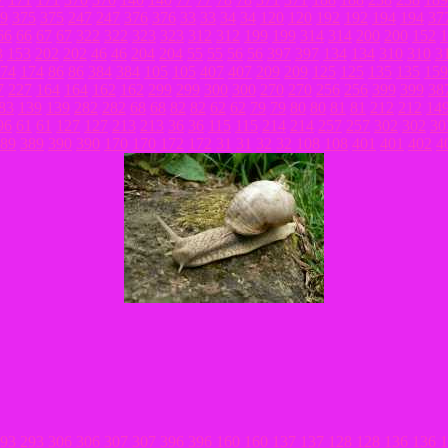
9
375
375
247
247
376
376
33
33
34
34
120
120
192
192
194
194
37
66
66
67
67
322
322
323
323
312
312
199
199
314
314
200
200
152
1
3
153
202
202
46
46
204
204
55
55
56
56
397
397
134
134
310
310
3
74
174
86
86
384
384
105
105
407
407
209
209
125
125
135
135
159
7
227
164
164
162
162
299
299
300
300
270
270
256
256
399
399
38
83
139
139
282
282
68
68
82
82
62
62
79
79
80
80
81
81
212
212
14
96
61
61
127
127
213
213
36
36
115
115
214
214
257
257
302
302
30
89
389
390
390
170
170
172
172
31
31
32
32
108
108
401
401
402
4
93
293
306
306
307
307
396
396
160
160
137
137
128
128
136
136
1