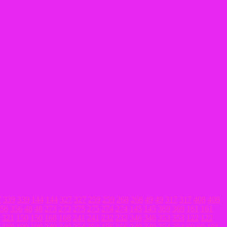
7
339
339
144
144
327
327
259
259
268
268
49
49
317
317
408
408
56
356
48
48
273
273
275
275
274
274
145
145
369
369
161
161
321
150
150
168
168
241
241
232
232
346
346
353
353
122
122
189
190
190
340
340
354
354
156
156
349
349
254
254
60
60
191