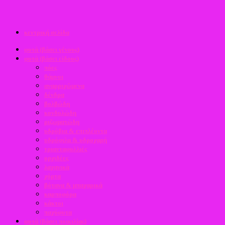
κεντρική σελίδα
φυτά (βάσει γένους)
φυτά (βάσει είδους)
πόες
θάμνοι
αναρριχώμενα
δένδρα
βολβώδη
κονδυλώδη
ριζωματώδη
υδρόβια & επιπλέοντα
υδρόφιλα & υδροχαρή
τριανταφυλλιές
ορχιδέες
λαχανικά
χόρτα
βότανα & μπαχαρικά
καρποφόρα
κάκτοι
παχύφυτα
φυτά (βάσει ποικιλίας)