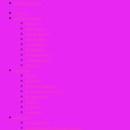
φυτά (θεραπείες)
τα φυτά
πολλαπλασιασμός
σπορά
μοσχεύματα
πολ. βολβώδων
εμβολιασμός
καταβολάδες
παραφυάδες
διαίρεση φυτών
διαίρεση ριζών
στόλωνες
φροντίδα
έδαφος
φύτευση
αραίωση σπορ/των
μεταφύτευση σπορ/των
μεταφύτευση
λίπανση
κλάδεμα
ξεφύτεμα
ασθένειες
εντομολογικές
μυκητολογικές & βακτηριολογικές