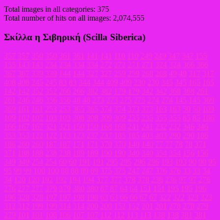
Total images in all categories: 375
Total number of hits on all images: 2,074,555
Σκίλλα η Σιβηρική (Scilla Siberica)
357
357
350
350
361
361
141
141
110
110
249
249
347
347
155
155
143
143
234
234
334
334
272
272
271
271
324
324
366
366
367
367
339
339
144
144
327
327
259
259
268
268
49
49
317
317
408
408
245
245
83
83
344
344
409
409
230
230
345
345
165
165
142
142
352
352
266
266
382
382
179
179
342
342
368
368
261
261
246
246
356
356
48
48
273
273
275
275
274
274
145
145
369
369
161
161
253
253
365
365
374
374
373
373
163
163
50
50
109
109
102
102
103
103
308
308
309
309
235
235
355
355
85
85
166
166
167
167
321
321
150
150
168
168
241
241
232
232
346
346
353
353
122
122
123
123
237
237
185
185
403
403
290
290
186
186
260
260
187
187
171
171
370
370
140
140
77
77
78
78
371
371
188
188
238
238
189
189
190
190
340
340
354
354
156
156
349
349
254
254
60
60
191
191
295
295
296
296
193
193
90
90
95
95
99
99
100
100
88
88
89
89
375
375
247
247
376
376
33
33
34
34
120
120
192
192
194
194
377
377
378
378
236
236
97
97
276
276
277
277
379
379
380
380
87
87
64
64
151
151
195
195
196
196
328
328
197
197
198
198
63
63
66
66
67
67
322
322
323
323
312
312
199
199
314
314
200
200
152
152
201
201
278
278
279
279
101
101
106
106
107
107
112
112
113
113
138
138
381
381