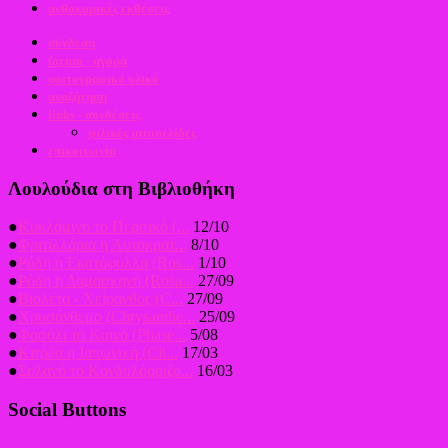
ανθοκομικές εκθέσεις
σύνδεση
forum - αγορά
φωτογραφικό υλικό
αναζήτηση
links - συνδέσεις
φιλικές ιστοσελίδες
επικοινωνία
Λουλούδια στη Βιβλιοθήκη
●
Κυκλάμινο το Περσικό (...
12/10
●
Φριτιλλάρια η Αυτοκρατ...
8/10
●
Ρόδη η Εκατόφυλλη (Ros...
1/10
●
Ρόδη η Δαμασκηνή (Rosa...
27/09
●
Βιολέτα - Χείρανθος (C...
27/09
●
Χρυσάνθεμο (Chrysanthe...
25/09
●
Φασόλι το Κοινό (Phase...
5/08
●
Κιτρέα η Ιαπωνική (Cit...
17/03
●
Σολανό το Κονδυλόρριζο...
16/03
Social Buttons