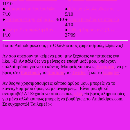
11/10
●
Μεταφύτευση λουλουδιών...
●
Φύτευση λουλουδιών σε ...
7/10
5/10
●
Φύτευση στα γυμνόριζα ...
4/10
●
Σπορά βιολέτας σε σπορείο
4/10
●
Ρόδη η Εκατόφυλλη (Ros...
●
Ρόδη η Δαμασκηνή (Rosa...
1/10
27/09
Για το Anthokipos.com, με Ολάνθιστους χαιρετισμούς, Ωρίωνας!
Αν σου αρέσουν τα κείμενα μου, μην ξεχάσεις να πατήσεις ένα
like. ;-D Αν πάλι θες να μείνεις σε επαφή μαζί μου, υπάρχουν
πολλοί τρόποι για να το κάνεις. Μπορείς να κάνεις
Εγγραφή
, να με
βρεις στο
Facebook
, το
Youtube
, το
Twitter
ή και το
Google+
.
Αν θες να χρησιμοποιήσεις κάποιο άρθρο μου, μπορείς να το
κάνεις, θυμήσου όμως να με αναφέρεις... Είναι μια ηθική
ανταμοιβή! Α! Ξέχασα να σου πω πως
εδώ
, θα βρεις πληροφορίες
για μένα αλλά και πως μπορείς να βοηθήσεις το Anthokipos.com.
Σε ευχαριστώ! Τα λέμε! :-)