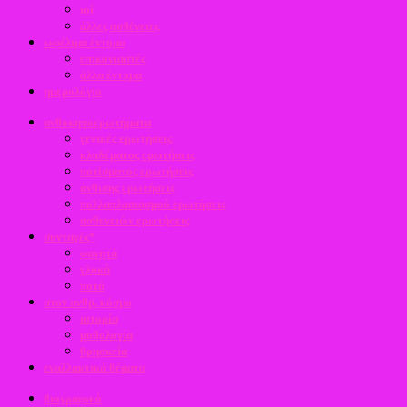
ιοί
άλλες ασθένειες
ωφέλιμα έντομα
επικονιαστές
άλλα έντομα
ημερολόγιο
ανθοκηποερωτήματα
γενικές ερωτήσεις
κλαδέματος ερωτήσεις
ποτίσματος ερωτήσεις
άνθισης ερωτήσεις
πολλαπλασιασμού ερωτήσεις
ασθενειών ερωτήσεις
συνταγές*
φαγητά
γλυκά
ποτά
στον ανθρ. κόσμο
ιστορία
μυθολογία
θρησκεία
εναλλακτικά θέματα
βιογραφικό