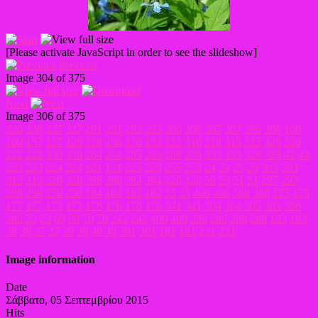
[Please activate JavaScript in order to see the slideshow]
Previous
Image 304 of 375
Next
Image 306 of 375
336
336
337
337
291
291
293
293
306
306
307
307
396
396
160
160
137
137
128
128
136
136
133
133
318
318
315
315
326
326
222
222
330
330
284
284
285
285
289
289
333
333
329
329
42
42
223
223
224
224
121
121
225
225
255
255
24
24
25
25
393
393
313
313
320
320
398
398
394
394
226
226
59
59
51
51
297
297
298
298
250
250
184
184
182
182
35
35
406
406
388
388
175
175
177
177
173
173
176
176
178
178
341
341
304
304
305
305
386
386
23
23
69
69
70
70
242
242
400
400
286
286
288
288
183
183
38
38
37
37
39
39
40
40
301
301
181
181
231
231
Image information
Date
Σάββατο, 05 Σεπτεμβρίου 2015
Hits