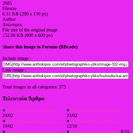
2685
Filesize
6.31 KB (200 x 150 px)
Author
Ανώνυμος
File size of the original image
152.06 KB (800 x 600 px)
Share this image in Forums (BBcode)
Include image :
Link image :
Total images in all categories: 375
Τελευταία Άρθρα
●
66η Ανθοκομική Έκθεση ...
●
Φύτευση Αυτοκρατορικής...
24/02
23/02
●
Φύτευση ριζωμάτων Aνεμ...
●
Κυκλάμινο το Περσικό (...
19/02
12/10
●
Πέντε βολβώδη λουλούδι...
●
Φριτιλλάρια η Αυτοκρατ...
8/10