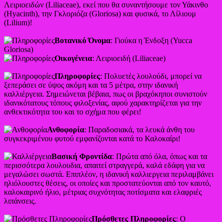
Λειριοειδών (Liliaceae), εκεί που θα συναντήσουμε τον Υάκινθο
(Hyacinth), την Γκλοριόζα (Gloriosa) και φυσικά, το Λίλιουμ
(Lilium)!
Βοτανικό Όνομα
: Γιούκα η Ένδοξη (Yucca
Gloriosa)
Οικογένεια
: Λειριοειδή (Liliaceae)
Πληροφορίες
: Πολυετές λουλούδι, μπορεί να
ξεπεράσει σε ύψος ακόμη και τα 5 μέτρα, στην ιδανική
καλλιέργεια. Σημειώνεται βέβαια, πως οι βραχόκηποι συνιστούν
ιδανικότατους τόπους φιλοξενίας, αφού χαρακτηρίζεται για την
ανθεκτικότητα του και το σχήμα που φέρει!
Ανθοφορία
: Παραδοσιακά, τα λευκά άνθη του
συγκεκριμένου φυτού εμφανίζονται κατά το Καλοκαίρι!
Βασική Φροντίδα
: Πρώτα από όλα, όπως και τα
περισσότερα λουλουδια, απαιτεί στραγγερά, καλά εδάφη για να
μεγαλώσει σωστά. Επιπλέον, η ιδανική καλλιεργεια περιλαμβάνει
ηλιόλουστες θέσεις, οι οποίες και προστατεύονται από τον καυτό,
καλοκαιρινό ήλιο, μέτριας συχνότητας ποτίσματα και ελαφριές
λιπάνσεις.
Πρόσθετες Πληροφορίες
: Ο