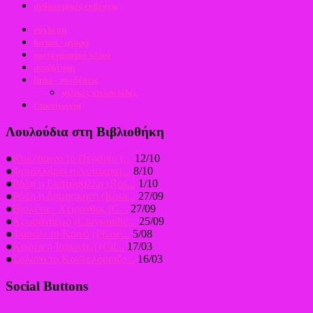
ανθοκομικές εκθέσεις
σύνδεση
forum - αγορά
φωτογραφικό υλικό
αναζήτηση
links - συνδέσεις
φιλικές ιστοσελίδες
επικοινωνία
Λουλούδια στη Βιβλιοθήκη
●
Κυκλάμινο το Περσικό (...
12/10
●
Φριτιλλάρια η Αυτοκρατ...
8/10
●
Ρόδη η Εκατόφυλλη (Ros...
1/10
●
Ρόδη η Δαμασκηνή (Rosa...
27/09
●
Βιολέτα - Χείρανθος (C...
27/09
●
Χρυσάνθεμο (Chrysanthe...
25/09
●
Φασόλι το Κοινό (Phase...
5/08
●
Κιτρέα η Ιαπωνική (Cit...
17/03
●
Σολανό το Κονδυλόρριζο...
16/03
Social Buttons