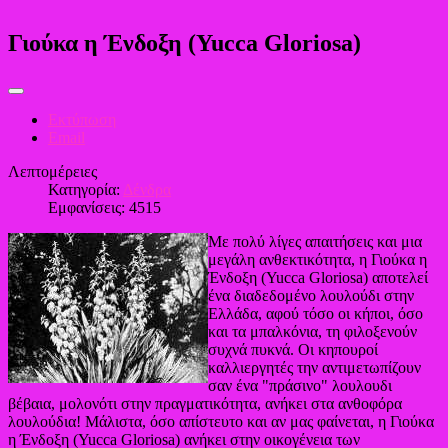
Γιούκα η Ένδοξη (Yucca Gloriosa)
Εκτύπωση
Email
Λεπτομέρειες
Κατηγορία:
Δένδρα
Εμφανίσεις: 4515
Με πολύ λίγες απαιτήσεις και μια
μεγάλη ανθεκτικότητα, η Γιούκα η
Ένδοξη (Yucca Gloriosa) αποτελεί
ένα διαδεδομένο λουλούδι στην
Ελλάδα, αφού τόσο οι κήποι, όσο
και τα μπαλκόνια, τη φιλοξενούν
συχνά πυκνά. Οι κηπουροί
καλλιεργητές την αντιμετωπίζουν
σαν ένα "πράσινο" λουλουδι
βέβαια, μολονότι στην πραγματικότητα, ανήκει στα ανθοφόρα
λουλούδια! Μάλιστα, όσο απίστευτο και αν μας φαίνεται, η Γιούκα
η Ένδοξη (Yucca Gloriosa) ανήκει στην οικογένεια των