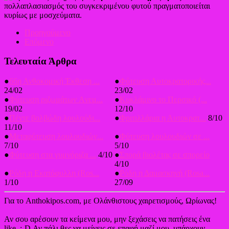
πολλαπλασιασμός του συγκεκριμένου φυτού πραγματοποιείται
κυρίως με μοσχεύματα.
Προηγούμενο
Επόμενο
Τελευταία Άρθρα
●
66η Ανθοκομική Έκθεση ...
●
Φύτευση Αυτοκρατορικής...
24/02
23/02
●
Φύτευση ριζωμάτων Aνεμ...
●
Κυκλάμινο το Περσικό (...
19/02
12/10
●
Πέντε βολβώδη λουλούδι...
●
Φριτιλλάρια η Αυτοκρατ...
8/10
11/10
●
Μεταφύτευση λουλουδιών...
●
Φύτευση λουλουδιών σε ...
7/10
5/10
●
Φύτευση στα γυμνόριζα ...
4/10
●
Σπορά βιολέτας σε σπορείο
4/10
●
Ρόδη η Εκατόφυλλη (Ros...
●
Ρόδη η Δαμασκηνή (Rosa...
1/10
27/09
Για το Anthokipos.com, με Ολάνθιστους χαιρετισμούς, Ωρίωνας!
Αν σου αρέσουν τα κείμενα μου, μην ξεχάσεις να πατήσεις ένα
like. ;-D Αν πάλι θες να μείνεις σε επαφή μαζί μου, υπάρχουν