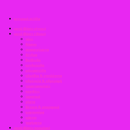
κεντρική σελίδα
φυτά (βάσει γένους)
φυτά (βάσει είδους)
πόες
θάμνοι
αναρριχώμενα
δένδρα
βολβώδη
κονδυλώδη
ριζωματώδη
υδρόβια & επιπλέοντα
υδρόφιλα & υδροχαρή
τριανταφυλλιές
ορχιδέες
λαχανικά
χόρτα
βότανα & μπαχαρικά
καρποφόρα
κάκτοι
παχύφυτα
φυτά (βάσει ποικιλίας)