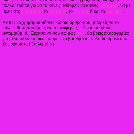
πολλοί τρόποι για να το κάνεις. Μπορείς να κάνεις
Εγγραφή
, να με
βρεις στο
Facebook
, το
Youtube
, το
Twitter
ή και το
Google+
.
Αν θες να χρησιμοποιήσεις κάποιο άρθρο μου, μπορείς να το
κάνεις, θυμήσου όμως να με αναφέρεις... Είναι μια ηθική
ανταμοιβή! Α! Ξέχασα να σου πω πως
εδώ
, θα βρεις πληροφορίες
για μένα αλλά και πως μπορείς να βοηθήσεις το Anthokipos.com.
Σε ευχαριστώ! Τα λέμε! :-)