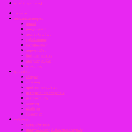
φυτά (θεραπείες)
τα φυτά
πολλαπλασιασμός
σπορά
μοσχεύματα
πολ. βολβώδων
εμβολιασμός
καταβολάδες
παραφυάδες
διαίρεση φυτών
διαίρεση ριζών
στόλωνες
φροντίδα
έδαφος
φύτευση
αραίωση σπορ/των
μεταφύτευση σπορ/των
μεταφύτευση
λίπανση
κλάδεμα
ξεφύτεμα
ασθένειες
εντομολογικές
μυκητολογικές & βακτηριολογικές