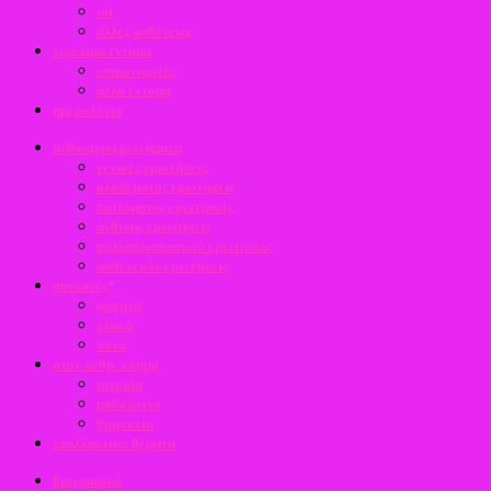
ιοί
άλλες ασθένειες
ωφέλιμα έντομα
επικονιαστές
άλλα έντομα
ημερολόγιο
ανθοκηποερωτήματα
γενικές ερωτήσεις
κλαδέματος ερωτήσεις
ποτίσματος ερωτήσεις
άνθισης ερωτήσεις
πολλαπλασιασμού ερωτήσεις
ασθενειών ερωτήσεις
συνταγές*
φαγητά
γλυκά
ποτά
στον ανθρ. κόσμο
ιστορία
μυθολογία
θρησκεία
εναλλακτικά θέματα
βιογραφικό