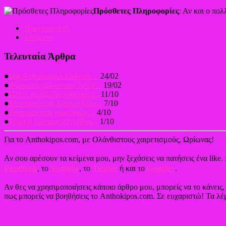
Πρόσθετες Πληροφορίες
: Αν και ο πο
Προηγούμενο
Επόμενο
Τελευταία Άρθρα
●
66η Ανθοκομική Έκθεση ...
24/02
●
Φύτευση ριζωμάτων Aνεμ...
19/02
●
Πέντε βολβώδη λουλούδι...
11/10
●
Μεταφύτευση λουλουδιών...
7/10
●
Φύτευση στα γυμνόριζα ...
4/10
●
Ρόδη η Εκατόφυλλη (Ros...
1/10
Για το Anthokipos.com, με Ολάνθιστους χαιρετισμούς, Ωρίωνας!
Αν σου αρέσουν τα κείμενα μου, μην ξεχάσεις να πατήσεις ένα like. 
Facebook
, το
Youtube
, το
Twitter
ή και το
Google+
.
Αν θες να χρησιμοποιήσεις κάποιο άρθρο μου, μπορείς να το κάνεις
πως μπορείς να βοηθήσεις το Anthokipos.com. Σε ευχαριστώ! Τα λέμ