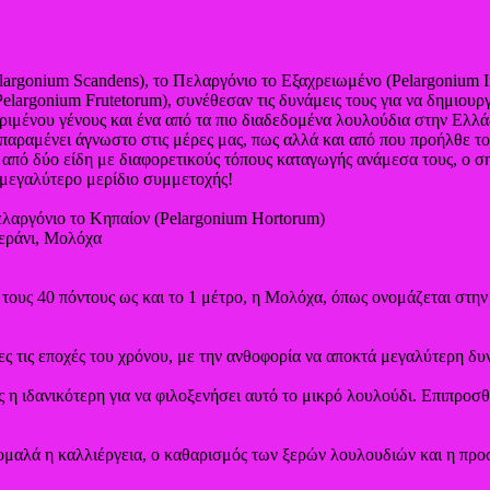
argonium Scandens), το Πελαργόνιο το Εξαχρειωμένο (Pelargonium In
elargonium Frutetorum), συνέθεσαν τις δυνάμεις τους για να δημιου
ιμένου γένους και ένα από τα πιο διαδεδομένα λουλούδια στην Ελλά
 παραμένει άγνωστο στις μέρες μας, πως αλλά και από που προήλθε το
από δύο είδη με διαφορετικούς τόπους καταγωγής ανάμεσα τους, ο ση
 μεγαλύτερο μερίδιο συμμετοχής!
ελαργόνιο το Κηπαίον (Pelargonium Hortorum)
Γεράνι, Μολόχα
 τους 40 πόντους ως και το 1 μέτρο, η Μολόχα, όπως ονομάζεται στη
ες τις εποχές του χρόνου, με την ανθοφορία να αποκτά μεγαλύτερη δυ
ς η ιδανικότερη για να φιλοξενήσει αυτό το μικρό λουλούδι. Επιπροσ
 ομαλά η καλλιέργεια, ο καθαρισμός των ξερών λουλουδιών και η προ