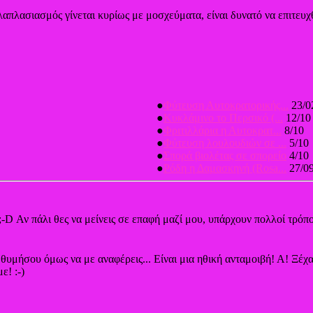
λλαπλασιασμός γίνεται κυρίως με μοσχεύματα, είναι δυνατό να επιτευχ
●
Φύτευση Αυτοκρατορικής...
23/0
●
Κυκλάμινο το Περσικό (...
12/10
●
Φριτιλλάρια η Αυτοκρατ...
8/10
●
Φύτευση λουλουδιών σε ...
5/10
●
Σπορά βιολέτας σε σπορείο
4/10
●
Ρόδη η Δαμασκηνή (Rosa...
27/0
;-D Αν πάλι θες να μείνεις σε επαφή μαζί μου, υπάρχουν πολλοί τρόπο
, θυμήσου όμως να με αναφέρεις... Είναι μια ηθική ανταμοιβή! Α! Ξέ
ε! :-)