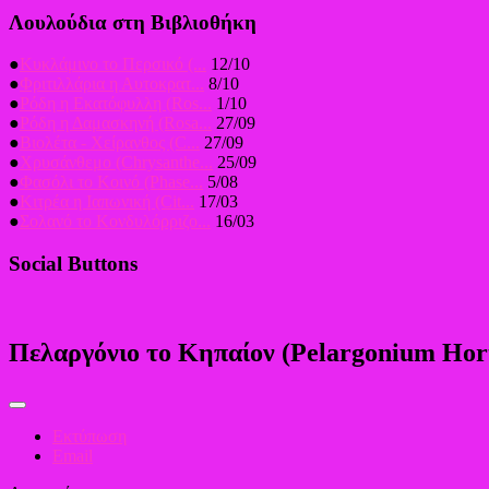
Λουλούδια στη Βιβλιοθήκη
●
Κυκλάμινο το Περσικό (...
12/10
●
Φριτιλλάρια η Αυτοκρατ...
8/10
●
Ρόδη η Εκατόφυλλη (Ros...
1/10
●
Ρόδη η Δαμασκηνή (Rosa...
27/09
●
Βιολέτα - Χείρανθος (C...
27/09
●
Χρυσάνθεμο (Chrysanthe...
25/09
●
Φασόλι το Κοινό (Phase...
5/08
●
Κιτρέα η Ιαπωνική (Cit...
17/03
●
Σολανό το Κονδυλόρριζο...
16/03
Social Buttons
Πελαργόνιο το Κηπαίον (Pelargonium Ho
Εκτύπωση
Email