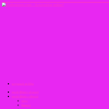
κεντρική σελίδα
φυτά (βάσει γένους)
φυτά (βάσει είδους)
πόες
θάμνοι