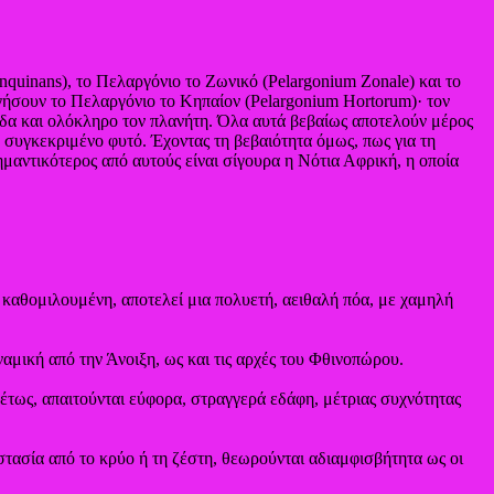
quinans), το Πελαργόνιο το Ζωνικό (Pelargonium Zonale) και το
ργήσουν το Πελαργόνιο το Κηπαίον (Pelargonium Hortorum)· τον
δα και ολόκληρο τον πλανήτη. Όλα αυτά βεβαίως αποτελούν μέρος
 συγκεκριμένο φυτό. Έχοντας τη βεβαιότητα όμως, πως για τη
μαντικότερος από αυτούς είναι σίγουρα η Νότια Αφρική, η οποία
ν καθομιλουμένη, αποτελεί μια πολυετή, αειθαλή πόα, με χαμηλή
ναμική από την Άνοιξη, ως και τις αρχές του Φθινοπώρου.
θέτως, απαιτούνται εύφορα, στραγγερά εδάφη, μέτριας συχνότητας
στασία από το κρύο ή τη ζέστη, θεωρούνται αδιαμφισβήτητα ως οι