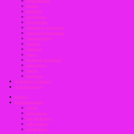
αναρριχώμενα
δένδρα
βολβώδη
κονδυλώδη
ριζωματώδη
υδρόβια & επιπλέοντα
υδρόφιλα & υδροχαρή
τριανταφυλλιές
ορχιδέες
λαχανικά
χόρτα
βότανα & μπαχαρικά
καρποφόρα
κάκτοι
παχύφυτα
φυτά (βάσει ποικιλίας)
φυτά (θεραπείες)
τα φυτά
πολλαπλασιασμός
σπορά
μοσχεύματα
πολ. βολβώδων
εμβολιασμός
καταβολάδες