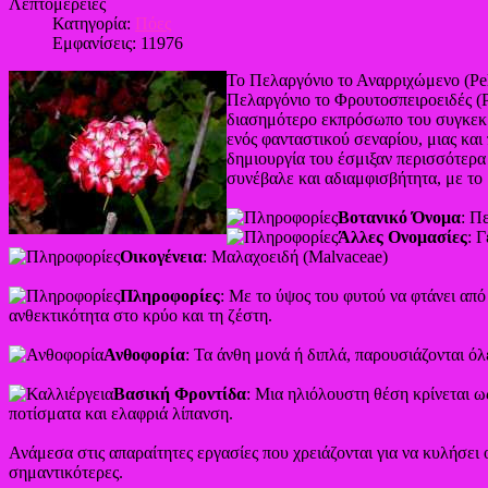
Λεπτομέρειες
Κατηγορία:
Πόες
Εμφανίσεις: 11976
Το Πελαργόνιο το Αναρριχώμενο (Pel
Πελαργόνιο το Φρουτοσπειροειδές (P
διασημότερο εκπρόσωπο του συγκεκρ
ενός φανταστικού σεναρίου, μιας και
δημιουργία του έσμιξαν περισσότερα 
συνέβαλε και αδιαμφισβήτητα, με το
Βοτανικό Όνομα
: Π
Άλλες Ονομασίες
: 
Οικογένεια
: Μαλαχοειδή (Malvaceae)
Πληροφορίες
: Με το ύψος του φυτού να φτάνει από
ανθεκτικότητα στο κρύο και τη ζέστη.
Ανθοφορία
: Τα άνθη μονά ή διπλά, παρουσιάζονται όλ
Βασική Φροντίδα
: Μια ηλιόλουστη θέση κρίνεται ω
ποτίσματα και ελαφριά λίπανση.
Ανάμεσα στις απαραίτητες εργασίες που χρειάζονται για να κυλήσει
σημαντικότερες.