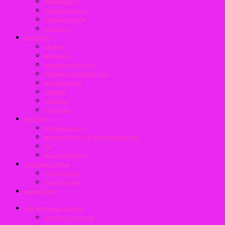
παραφυάδες
διαίρεση φυτών
διαίρεση ριζών
στόλωνες
φροντίδα
έδαφος
φύτευση
αραίωση σπορ/των
μεταφύτευση σπορ/των
μεταφύτευση
λίπανση
κλάδεμα
ξεφύτεμα
ασθένειες
εντομολογικές
μυκητολογικές & βακτηριολογικές
ιοί
άλλες ασθένειες
ωφέλιμα έντομα
επικονιαστές
άλλα έντομα
ημερολόγιο
ανθοκηποερωτήματα
γενικές ερωτήσεις