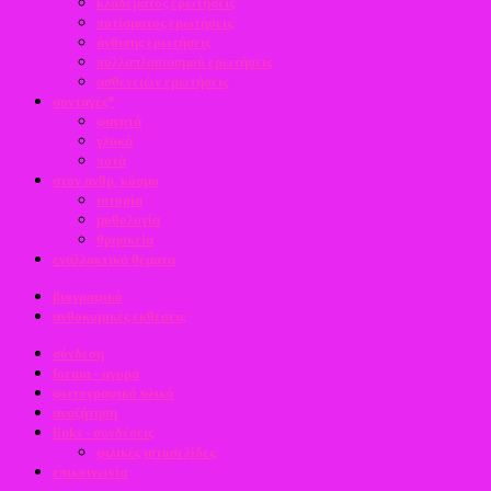
κλαδέματος ερωτήσεις
ποτίσματος ερωτήσεις
άνθισης ερωτήσεις
πολλαπλασιασμού ερωτήσεις
ασθενειών ερωτήσεις
συνταγές*
φαγητά
γλυκά
ποτά
στον ανθρ. κόσμο
ιστορία
μυθολογία
θρησκεία
εναλλακτικά θέματα
βιογραφικό
ανθοκομικές εκθέσεις
σύνδεση
forum - αγορά
φωτογραφικό υλικό
αναζήτηση
links - συνδέσεις
φιλικές ιστοσελίδες
επικοινωνία