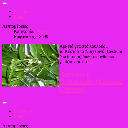
Εκτύπωση
Email
Λεπτομέρειες
Κατηγορία:
Θάμνοι
Εμφανίσεις: 18599
Αρκετά γνωστό λουλούδι,
το Κέστρο το Νυχτερινό (Cestrum
Nocturnum) διαθέτει άνθη που
γεμίζουν με άρ
(...)
Λαντάνα η
Ορθόκλαδη (Lantana
Camara)
Εκτύπωση
Email
Λεπτομέρειες