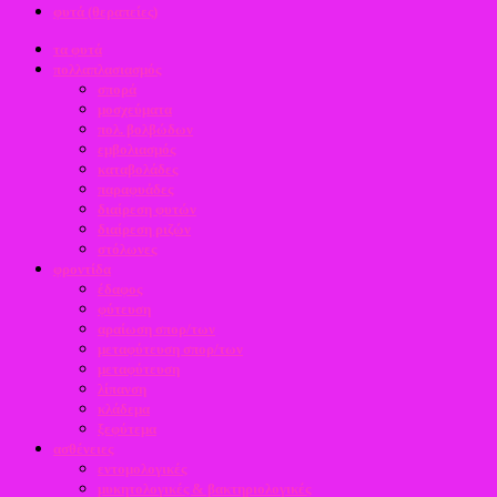
φυτά (θεραπείες)
τα φυτά
πολλαπλασιασμός
σπορά
μοσχεύματα
πολ. βολβώδων
εμβολιασμός
καταβολάδες
παραφυάδες
διαίρεση φυτών
διαίρεση ριζών
στόλωνες
φροντίδα
έδαφος
φύτευση
αραίωση σπορ/των
μεταφύτευση σπορ/των
μεταφύτευση
λίπανση
κλάδεμα
ξεφύτεμα
ασθένειες
εντομολογικές
μυκητολογικές & βακτηριολογικές