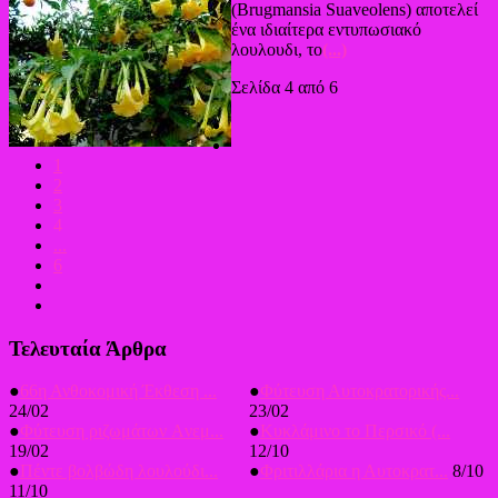
(Brugmansia Suaveolens) αποτελεί
ένα ιδιαίτερα εντυπωσιακό
λουλουδι, το
(...)
Σελίδα 4 από 6
1
2
3
4
...
6
Τελευταία Άρθρα
●
66η Ανθοκομική Έκθεση ...
●
Φύτευση Αυτοκρατορικής...
24/02
23/02
●
Φύτευση ριζωμάτων Aνεμ...
●
Κυκλάμινο το Περσικό (...
19/02
12/10
●
Πέντε βολβώδη λουλούδι...
●
Φριτιλλάρια η Αυτοκρατ...
8/10
11/10