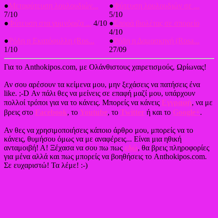
●
Μεταφύτευση λουλουδιών...
●
Φύτευση λουλουδιών σε ...
7/10
5/10
●
Φύτευση στα γυμνόριζα ...
4/10
●
Σπορά βιολέτας σε σπορείο
4/10
●
Ρόδη η Εκατόφυλλη (Ros...
●
Ρόδη η Δαμασκηνή (Rosa...
1/10
27/09
Για το Anthokipos.com, με Ολάνθιστους χαιρετισμούς, Ωρίωνας!
Αν σου αρέσουν τα κείμενα μου, μην ξεχάσεις να πατήσεις ένα
like. ;-D Αν πάλι θες να μείνεις σε επαφή μαζί μου, υπάρχουν
πολλοί τρόποι για να το κάνεις. Μπορείς να κάνεις
Εγγραφή
, να με
βρεις στο
Facebook
, το
Youtube
, το
Twitter
ή και το
Google+
.
Αν θες να χρησιμοποιήσεις κάποιο άρθρο μου, μπορείς να το
κάνεις, θυμήσου όμως να με αναφέρεις... Είναι μια ηθική
ανταμοιβή! Α! Ξέχασα να σου πω πως
εδώ
, θα βρεις πληροφορίες
για μένα αλλά και πως μπορείς να βοηθήσεις το Anthokipos.com.
Σε ευχαριστώ! Τα λέμε! :-)