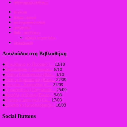
ανθοκομικές εκθέσεις
σύνδεση
forum - αγορά
φωτογραφικό υλικό
αναζήτηση
links - συνδέσεις
φιλικές ιστοσελίδες
επικοινωνία
Λουλούδια στη Βιβλιοθήκη
●
Κυκλάμινο το Περσικό (...
12/10
●
Φριτιλλάρια η Αυτοκρατ...
8/10
●
Ρόδη η Εκατόφυλλη (Ros...
1/10
●
Ρόδη η Δαμασκηνή (Rosa...
27/09
●
Βιολέτα - Χείρανθος (C...
27/09
●
Χρυσάνθεμο (Chrysanthe...
25/09
●
Φασόλι το Κοινό (Phase...
5/08
●
Κιτρέα η Ιαπωνική (Cit...
17/03
●
Σολανό το Κονδυλόρριζο...
16/03
Social Buttons