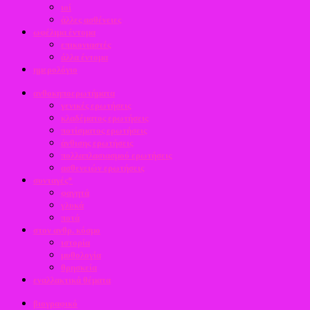
ιοί
άλλες ασθένειες
ωφέλιμα έντομα
επικονιαστές
άλλα έντομα
ημερολόγιο
ανθοκηποερωτήματα
γενικές ερωτήσεις
κλαδέματος ερωτήσεις
ποτίσματος ερωτήσεις
άνθισης ερωτήσεις
πολλαπλασιασμού ερωτήσεις
ασθενειών ερωτήσεις
συνταγές*
φαγητά
γλυκά
ποτά
στον ανθρ. κόσμο
ιστορία
μυθολογία
θρησκεία
εναλλακτικά θέματα
βιογραφικό