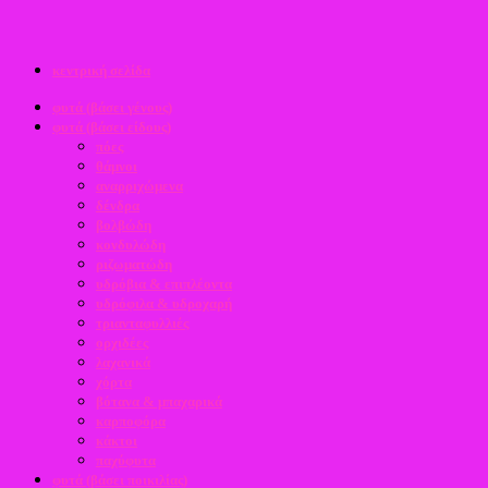
κεντρική σελίδα
φυτά (βάσει γένους)
φυτά (βάσει είδους)
πόες
θάμνοι
αναρριχώμενα
δένδρα
βολβώδη
κονδυλώδη
ριζωματώδη
υδρόβια & επιπλέοντα
υδρόφιλα & υδροχαρή
τριανταφυλλιές
ορχιδέες
λαχανικά
χόρτα
βότανα & μπαχαρικά
καρποφόρα
κάκτοι
παχύφυτα
φυτά (βάσει ποικιλίας)