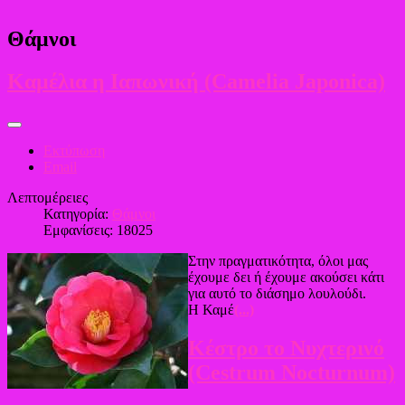
Θάμνοι
Καμέλια η Ιαπωνική (Camelia Japonica)
Εκτύπωση
Email
Λεπτομέρειες
Κατηγορία:
Θάμνοι
Εμφανίσεις: 18025
Στην πραγματικότητα, όλοι μας
έχουμε δει ή έχουμε ακούσει κάτι
για αυτό το διάσημο λουλούδι.
Η Καμέ
(...)
Κέστρο το Νυχτερινό
(Cestrum Nocturnum)