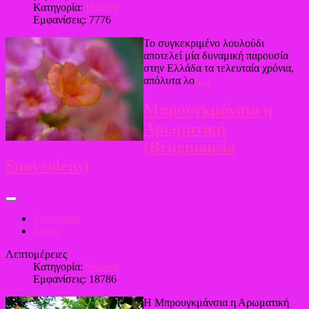
Κατηγορία:
Θάμνοι
Εμφανίσεις: 7776
Το συγκεκριμένο λουλούδι
αποτελεί μία δυναμική παρουσία
στην Ελλάδα τα τελευταία χρόνια,
απόλυτα λο
(...)
Μπρουγκμάνσια η
Αρωματική
(Brugmansia
Suaveolens)
Εκτύπωση
Email
Λεπτομέρειες
Κατηγορία:
Θάμνοι
Εμφανίσεις: 18786
Η Μπρουγκμάνσια η Αρωματική