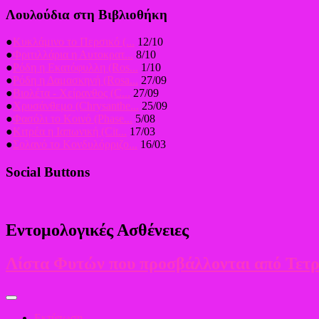
Λουλούδια στη Βιβλιοθήκη
●
Κυκλάμινο το Περσικό (...
12/10
●
Φριτιλλάρια η Αυτοκρατ...
8/10
●
Ρόδη η Εκατόφυλλη (Ros...
1/10
●
Ρόδη η Δαμασκηνή (Rosa...
27/09
●
Βιολέτα - Χείρανθος (C...
27/09
●
Χρυσάνθεμο (Chrysanthe...
25/09
●
Φασόλι το Κοινό (Phase...
5/08
●
Κιτρέα η Ιαπωνική (Cit...
17/03
●
Σολανό το Κονδυλόρριζο...
16/03
Social Buttons
Εντομολογικές Ασθένειες
Λίστα Φυτών που προσβάλλονται από Τετ
Εκτύπωση