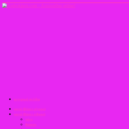
κεντρική σελίδα
φυτά (βάσει γένους)
φυτά (βάσει είδους)
πόες
θάμνοι