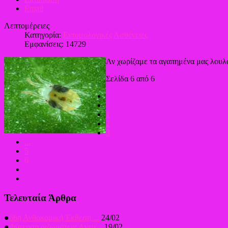
Email
Λεπτομέρειες
Κατηγορία:
Εντομολογικές Ασθένειες
Εμφανίσεις: 14729
Αν χωρίζαμε τα αγαπημένα μας λουλο
Σελίδα 6 από 6
1
2
3
...
5
6
Τελευταία Άρθρα
●
66η Ανθοκομική Έκθεση ...
24/02
●
Φύτευση ριζωμάτων Aνεμ...
19/02