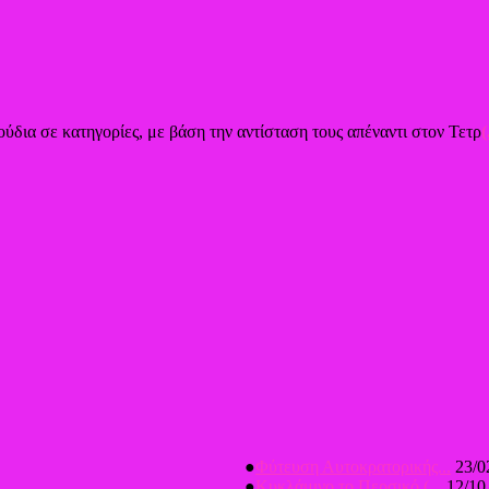
ύδια σε κατηγορίες, με βάση την αντίσταση τους απέναντι στον Τετρ
(
●
Φύτευση Αυτοκρατορικής...
23/0
●
Κυκλάμινο το Περσικό (...
12/10