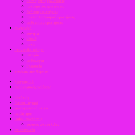
κλαδέματος ερωτήσεις
ποτίσματος ερωτήσεις
άνθισης ερωτήσεις
πολλαπλασιασμού ερωτήσεις
ασθενειών ερωτήσεις
συνταγές*
φαγητά
γλυκά
ποτά
στον ανθρ. κόσμο
ιστορία
μυθολογία
θρησκεία
εναλλακτικά θέματα
βιογραφικό
ανθοκομικές εκθέσεις
σύνδεση
forum - αγορά
φωτογραφικό υλικό
αναζήτηση
links - συνδέσεις
φιλικές ιστοσελίδες
επικοινωνία