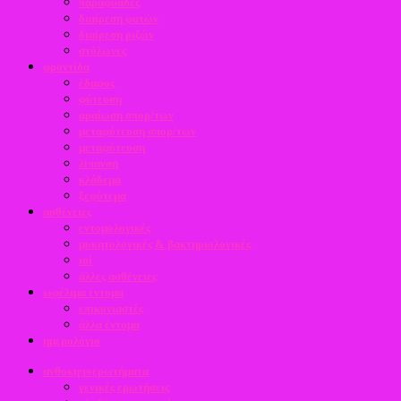
παραφυάδες
διαίρεση φυτών
διαίρεση ριζών
στόλωνες
φροντίδα
έδαφος
φύτευση
αραίωση σπορ/των
μεταφύτευση σπορ/των
μεταφύτευση
λίπανση
κλάδεμα
ξεφύτεμα
ασθένειες
εντομολογικές
μυκητολογικές & βακτηριολογικές
ιοί
άλλες ασθένειες
ωφέλιμα έντομα
επικονιαστές
άλλα έντομα
ημερολόγιο
ανθοκηποερωτήματα
γενικές ερωτήσεις