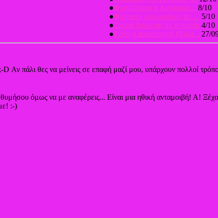
●
Φριτιλλάρια η Αυτοκρατ...
8/10
●
Φύτευση λουλουδιών σε ...
5/10
●
Σπορά βιολέτας σε σπορείο
4/10
●
Ρόδη η Δαμασκηνή (Rosa...
27/0
;-D Αν πάλι θες να μείνεις σε επαφή μαζί μου, υπάρχουν πολλοί τρόπο
, θυμήσου όμως να με αναφέρεις... Είναι μια ηθική ανταμοιβή! Α! Ξέ
ε! :-)