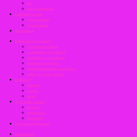
ιοί
άλλες ασθένειες
ωφέλιμα έντομα
επικονιαστές
άλλα έντομα
ημερολόγιο
ανθοκηποερωτήματα
γενικές ερωτήσεις
κλαδέματος ερωτήσεις
ποτίσματος ερωτήσεις
άνθισης ερωτήσεις
πολλαπλασιασμού ερωτήσεις
ασθενειών ερωτήσεις
συνταγές*
φαγητά
γλυκά
ποτά
στον ανθρ. κόσμο
ιστορία
μυθολογία
θρησκεία
εναλλακτικά θέματα
βιογραφικό