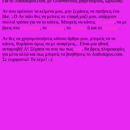
Για το Anthokipos.com, με Ολάνθιστους χαιρετισμούς, Ωρίωνας!
Αν σου αρέσουν τα κείμενα μου, μην ξεχάσεις να πατήσεις ένα
like. ;-D Αν πάλι θες να μείνεις σε επαφή μαζί μου, υπάρχουν
πολλοί τρόποι για να το κάνεις. Μπορείς να κάνεις
Εγγραφή
, να με
βρεις στο
Facebook
, το
Youtube
, το
Twitter
ή και το
Google+
.
Αν θες να χρησιμοποιήσεις κάποιο άρθρο μου, μπορείς να το
κάνεις, θυμήσου όμως να με αναφέρεις... Είναι μια ηθική
ανταμοιβή! Α! Ξέχασα να σου πω πως
εδώ
, θα βρεις πληροφορίες
για μένα αλλά και πως μπορείς να βοηθήσεις το Anthokipos.com.
Σε ευχαριστώ! Τα λέμε! :-)