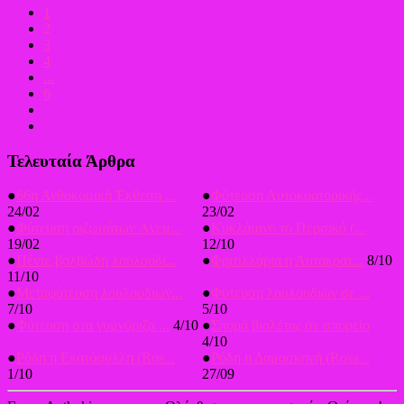
1
2
3
4
...
6
Τελευταία Άρθρα
●
66η Ανθοκομική Έκθεση ...
●
Φύτευση Αυτοκρατορικής...
24/02
23/02
●
Φύτευση ριζωμάτων Aνεμ...
●
Κυκλάμινο το Περσικό (...
19/02
12/10
●
Πέντε βολβώδη λουλούδι...
●
Φριτιλλάρια η Αυτοκρατ...
8/10
11/10
●
Μεταφύτευση λουλουδιών...
●
Φύτευση λουλουδιών σε ...
7/10
5/10
●
Φύτευση στα γυμνόριζα ...
4/10
●
Σπορά βιολέτας σε σπορείο
4/10
●
Ρόδη η Εκατόφυλλη (Ros...
●
Ρόδη η Δαμασκηνή (Rosa...
1/10
27/09