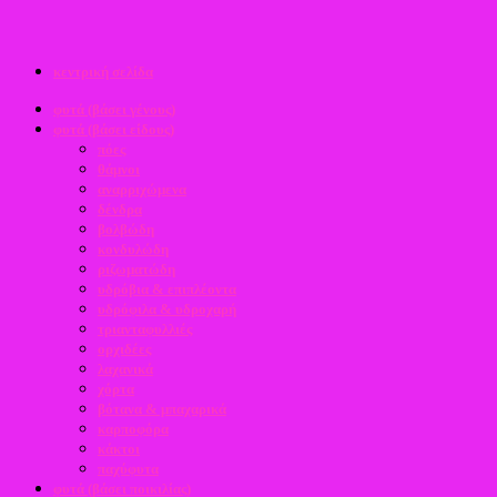
κεντρική σελίδα
φυτά (βάσει γένους)
φυτά (βάσει είδους)
πόες
θάμνοι
αναρριχώμενα
δένδρα
βολβώδη
κονδυλώδη
ριζωματώδη
υδρόβια & επιπλέοντα
υδρόφιλα & υδροχαρή
τριανταφυλλιές
ορχιδέες
λαχανικά
χόρτα
βότανα & μπαχαρικά
καρποφόρα
κάκτοι
παχύφυτα
φυτά (βάσει ποικιλίας)