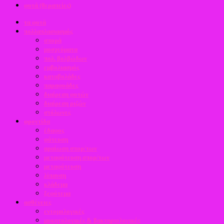
φυτά (θεραπείες)
τα φυτά
πολλαπλασιασμός
σπορά
μοσχεύματα
πολ. βολβώδων
εμβολιασμός
καταβολάδες
παραφυάδες
διαίρεση φυτών
διαίρεση ριζών
στόλωνες
φροντίδα
έδαφος
φύτευση
αραίωση σπορ/των
μεταφύτευση σπορ/των
μεταφύτευση
λίπανση
κλάδεμα
ξεφύτεμα
ασθένειες
εντομολογικές
μυκητολογικές & βακτηριολογικές