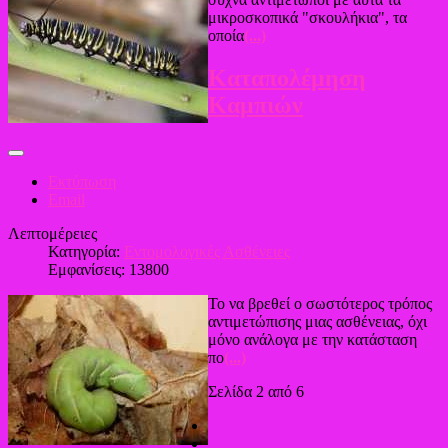
μικροσκοπικά "σκουλήκια", τα
οποία
(...)
Καταπολέμηση
Καμπιών
Εκτύπωση
Email
Λεπτομέρειες
Κατηγορία:
Εντομολογικές Ασθένειες
Εμφανίσεις: 13800
Το να βρεθεί ο σωστότερος τρόπος
αντιμετώπισης μιας ασθένειας, όχι
μόνο ανάλογα με την κατάσταση
πο
(...)
Σελίδα 2 από 6