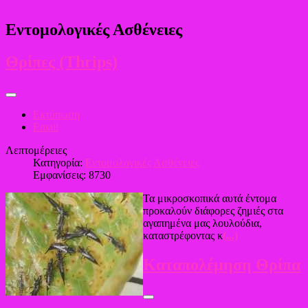
Εντομολογικές Ασθένειες
Θρίπες (Thrips)
Εκτύπωση
Email
Λεπτομέρειες
Κατηγορία:
Εντομολογικές Ασθένειες
Εμφανίσεις: 8730
Τα μικροσκοπικά αυτά έντομα
προκαλούν διάφορες ζημιές στα
αγαπημένα μας λουλούδια,
καταστρέφοντας κ
(...)
Καταπολέμηση Θρίπα