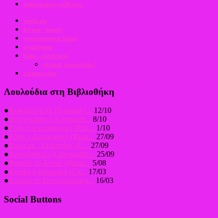
ανθοκομικές εκθέσεις
σύνδεση
forum - αγορά
φωτογραφικό υλικό
αναζήτηση
links - συνδέσεις
φιλικές ιστοσελίδες
επικοινωνία
Λουλούδια στη Βιβλιοθήκη
●
Κυκλάμινο το Περσικό (...
12/10
●
Φριτιλλάρια η Αυτοκρατ...
8/10
●
Ρόδη η Εκατόφυλλη (Ros...
1/10
●
Ρόδη η Δαμασκηνή (Rosa...
27/09
●
Βιολέτα - Χείρανθος (C...
27/09
●
Χρυσάνθεμο (Chrysanthe...
25/09
●
Φασόλι το Κοινό (Phase...
5/08
●
Κιτρέα η Ιαπωνική (Cit...
17/03
●
Σολανό το Κονδυλόρριζο...
16/03
Social Buttons