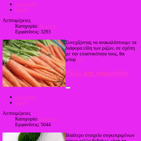
Εκτύπωση
Email
Λεπτομέρειες
Κατηγορία:
Τα φυτά
Εμφανίσεις: 3293
Συνεχίζοντας να ανακαλύπτουμε τα
διάφορα είδη των ριζών, σε σχέση
με την ελαστικότητα τους, θα
μπορ
(...)
Ρίζες και λουλούδια
Εκτύπωση
Email
Λεπτομέρειες
Κατηγορία:
Τα φυτά
Εμφανίσεις: 5044
Ιδιαίτερο στοιχείο συγκεκριμένων
τύπων ριζών βεβαίως, είναι τα