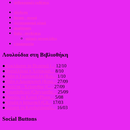
ανθοκομικές εκθέσεις
σύνδεση
forum - αγορά
φωτογραφικό υλικό
αναζήτηση
links - συνδέσεις
φιλικές ιστοσελίδες
επικοινωνία
Λουλούδια στη Βιβλιοθήκη
●
Κυκλάμινο το Περσικό (...
12/10
●
Φριτιλλάρια η Αυτοκρατ...
8/10
●
Ρόδη η Εκατόφυλλη (Ros...
1/10
●
Ρόδη η Δαμασκηνή (Rosa...
27/09
●
Βιολέτα - Χείρανθος (C...
27/09
●
Χρυσάνθεμο (Chrysanthe...
25/09
●
Φασόλι το Κοινό (Phase...
5/08
●
Κιτρέα η Ιαπωνική (Cit...
17/03
●
Σολανό το Κονδυλόρριζο...
16/03
Social Buttons