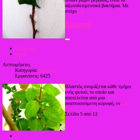
αζωτοδεσμευτικά βακτήρια. Με
στόχο
(...)
Βλαστοί
Εκτύπωση
Email
Λεπτομέρειες
Κατηγορία:
Τα φυτά
Εμφανίσεις: 6425
Βλαστός ονομάζεται κάθε τμήμα
ενός φυτού, το οποίο και
αποτελείται από μια
αναπτυσσόμενη κορυφή, εν
(...)
Σελίδα 5 από 12
1