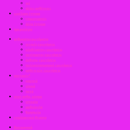
ιοί
άλλες ασθένειες
ωφέλιμα έντομα
επικονιαστές
άλλα έντομα
ημερολόγιο
ανθοκηποερωτήματα
γενικές ερωτήσεις
κλαδέματος ερωτήσεις
ποτίσματος ερωτήσεις
άνθισης ερωτήσεις
πολλαπλασιασμού ερωτήσεις
ασθενειών ερωτήσεις
συνταγές*
φαγητά
γλυκά
ποτά
στον ανθρ. κόσμο
ιστορία
μυθολογία
θρησκεία
εναλλακτικά θέματα
βιογραφικό