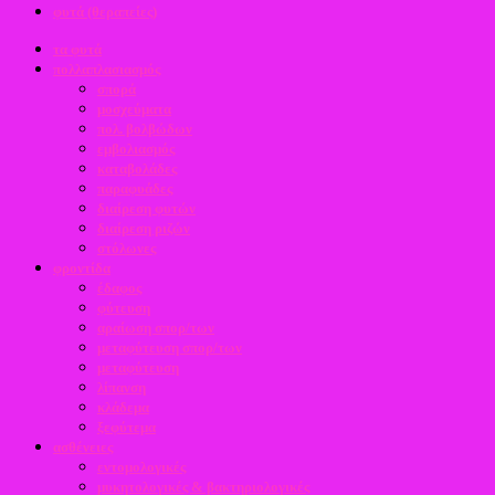
φυτά (θεραπείες)
τα φυτά
πολλαπλασιασμός
σπορά
μοσχεύματα
πολ. βολβώδων
εμβολιασμός
καταβολάδες
παραφυάδες
διαίρεση φυτών
διαίρεση ριζών
στόλωνες
φροντίδα
έδαφος
φύτευση
αραίωση σπορ/των
μεταφύτευση σπορ/των
μεταφύτευση
λίπανση
κλάδεμα
ξεφύτεμα
ασθένειες
εντομολογικές
μυκητολογικές & βακτηριολογικές