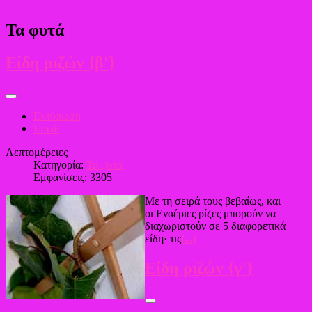
Τα φυτά
Είδη ριζών {β'}
Εκτύπωση
Email
Λεπτομέρειες
Κατηγορία:
Τα φυτά
Εμφανίσεις: 3305
Με τη σειρά τους βεβαίως, και
οι Εναέριες ρίζες μπορούν να
διαχωριστούν σε 5 διαφορετικά
είδη· τις
(...)
Είδη ριζών {γ'}