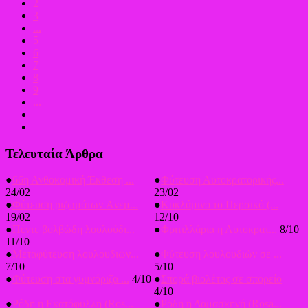
2
3
...
5
6
7
8
9
...
Τελευταία Άρθρα
●
66η Ανθοκομική Έκθεση ...
●
Φύτευση Αυτοκρατορικής...
24/02
23/02
●
Φύτευση ριζωμάτων Aνεμ...
●
Κυκλάμινο το Περσικό (...
19/02
12/10
●
Πέντε βολβώδη λουλούδι...
●
Φριτιλλάρια η Αυτοκρατ...
8/10
11/10
●
Μεταφύτευση λουλουδιών...
●
Φύτευση λουλουδιών σε ...
7/10
5/10
●
Φύτευση στα γυμνόριζα ...
4/10
●
Σπορά βιολέτας σε σπορείο
4/10
●
Ρόδη η Εκατόφυλλη (Ros...
●
Ρόδη η Δαμασκηνή (Rosa...