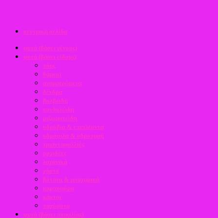
κεντρική σελίδα
φυτά (βάσει γένους)
φυτά (βάσει είδους)
πόες
θάμνοι
αναρριχώμενα
δένδρα
βολβώδη
κονδυλώδη
ριζωματώδη
υδρόβια & επιπλέοντα
υδρόφιλα & υδροχαρή
τριανταφυλλιές
ορχιδέες
λαχανικά
χόρτα
βότανα & μπαχαρικά
καρποφόρα
κάκτοι
παχύφυτα
φυτά (βάσει ποικιλίας)