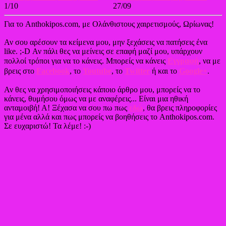
1/10
27/09
Για το Anthokipos.com, με Ολάνθιστους χαιρετισμούς, Ωρίωνας!
Αν σου αρέσουν τα κείμενα μου, μην ξεχάσεις να πατήσεις ένα
like. ;-D Αν πάλι θες να μείνεις σε επαφή μαζί μου, υπάρχουν
πολλοί τρόποι για να το κάνεις. Μπορείς να κάνεις
Εγγραφή
, να με
βρεις στο
Facebook
, το
Youtube
, το
Twitter
ή και το
Google+
.
Αν θες να χρησιμοποιήσεις κάποιο άρθρο μου, μπορείς να το
κάνεις, θυμήσου όμως να με αναφέρεις... Είναι μια ηθική
ανταμοιβή! Α! Ξέχασα να σου πω πως
εδώ
, θα βρεις πληροφορίες
για μένα αλλά και πως μπορείς να βοηθήσεις το Anthokipos.com.
Σε ευχαριστώ! Τα λέμε! :-)