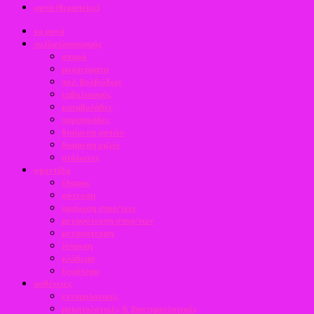
φυτά (θεραπείες)
τα φυτά
πολλαπλασιασμός
σπορά
μοσχεύματα
πολ. βολβώδων
εμβολιασμός
καταβολάδες
παραφυάδες
διαίρεση φυτών
διαίρεση ριζών
στόλωνες
φροντίδα
έδαφος
φύτευση
αραίωση σπορ/των
μεταφύτευση σπορ/των
μεταφύτευση
λίπανση
κλάδεμα
ξεφύτεμα
ασθένειες
εντομολογικές
μυκητολογικές & βακτηριολογικές