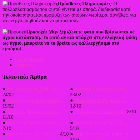
Πρόσθετες Πληροφορίες
: Ο
πολλαπλασιασμός του φυτού γίνεται με σπορά, διαδικασία κατά
την οποία απαιτείται πρόψυξη των σπόρων νωρίτερα, συνήθως, για
να ενεργοποιηθούν και να φυτρώσουν.
Προσοχή: Μην ξεριζώνετε φυτά που βρίσκονται σε
άγρια κατάσταση. Το φυτό αν και υπάρχει στην ελληνική φύση
ως άγριο, μπορείτε να το βρείτε ως καλλιεργήσιμο στο
εμπόριο!
Προηγούμενο
Επόμενο
Τελευταία Άρθρα
●
66η Ανθοκομική Έκθεση ...
●
Φύτευση Αυτοκρατορικής...
24/02
23/02
●
Φύτευση ριζωμάτων Aνεμ...
●
Κυκλάμινο το Περσικό (...
19/02
12/10
●
Πέντε βολβώδη λουλούδι...
●
Φριτιλλάρια η Αυτοκρατ...
8/10
11/10
●
Μεταφύτευση λουλουδιών...
●
Φύτευση λουλουδιών σε ...
7/10
5/10
●
Φύτευση στα γυμνόριζα ...
4/10
●
Σπορά βιολέτας σε σπορείο
4/10