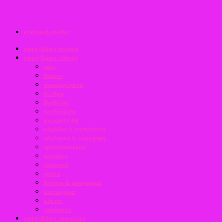
κεντρική σελίδα
φυτά (βάσει γένους)
φυτά (βάσει είδους)
πόες
θάμνοι
αναρριχώμενα
δένδρα
βολβώδη
κονδυλώδη
ριζωματώδη
υδρόβια & επιπλέοντα
υδρόφιλα & υδροχαρή
τριανταφυλλιές
ορχιδέες
λαχανικά
χόρτα
βότανα & μπαχαρικά
καρποφόρα
κάκτοι
παχύφυτα
φυτά (βάσει ποικιλίας)