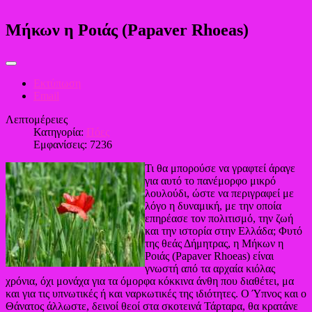
Μήκων η Ροιάς (Papaver Rhoeas)
Εκτύπωση
Email
Λεπτομέρειες
Κατηγορία:
Πόες
Εμφανίσεις: 7236
Τι θα μπορούσε να γραφτεί άραγε
για αυτό το πανέμορφο μικρό
λουλούδι, ώστε να περιγραφεί με
λόγο η δυναμική, με την οποία
επηρέασε τον πολιτισμό, την ζωή
και την ιστορία στην Ελλάδα; Φυτό
της θεάς Δήμητρας, η Μήκων η
Ροιάς (Papaver Rhoeas) είναι
γνωστή από τα αρχαία κιόλας
χρόνια, όχι μονάχα για τα όμορφα κόκκινα άνθη που διαθέτει, μα
και για τις υπνωτικές ή και ναρκωτικές της ιδιότητες. Ο Ύπνος και ο
Θάνατος άλλωστε, δεινοί θεοί στα σκοτεινά Τάρταρα, θα κρατάνε