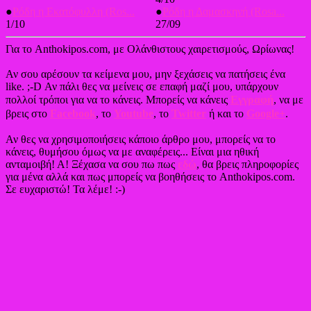
●
Ρόδη η Εκατόφυλλη (Ros...
●
Ρόδη η Δαμασκηνή (Rosa...
1/10
27/09
Για το Anthokipos.com, με Ολάνθιστους χαιρετισμούς, Ωρίωνας!
Αν σου αρέσουν τα κείμενα μου, μην ξεχάσεις να πατήσεις ένα
like. ;-D Αν πάλι θες να μείνεις σε επαφή μαζί μου, υπάρχουν
πολλοί τρόποι για να το κάνεις. Μπορείς να κάνεις
Εγγραφή
, να με
βρεις στο
Facebook
, το
Youtube
, το
Twitter
ή και το
Google+
.
Αν θες να χρησιμοποιήσεις κάποιο άρθρο μου, μπορείς να το
κάνεις, θυμήσου όμως να με αναφέρεις... Είναι μια ηθική
ανταμοιβή! Α! Ξέχασα να σου πω πως
εδώ
, θα βρεις πληροφορίες
για μένα αλλά και πως μπορείς να βοηθήσεις το Anthokipos.com.
Σε ευχαριστώ! Τα λέμε! :-)