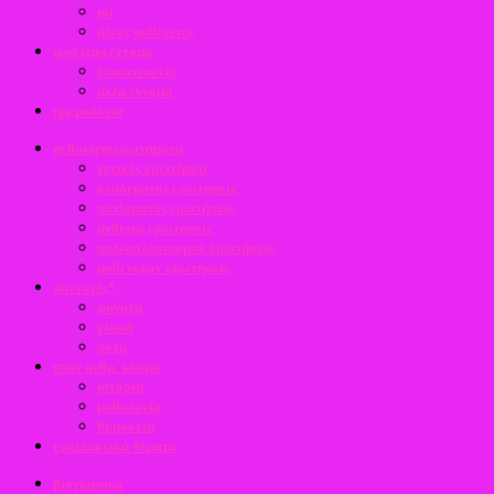
ιοί
άλλες ασθένειες
ωφέλιμα έντομα
επικονιαστές
άλλα έντομα
ημερολόγιο
ανθοκηποερωτήματα
γενικές ερωτήσεις
κλαδέματος ερωτήσεις
ποτίσματος ερωτήσεις
άνθισης ερωτήσεις
πολλαπλασιασμού ερωτήσεις
ασθενειών ερωτήσεις
συνταγές*
φαγητά
γλυκά
ποτά
στον ανθρ. κόσμο
ιστορία
μυθολογία
θρησκεία
εναλλακτικά θέματα
βιογραφικό