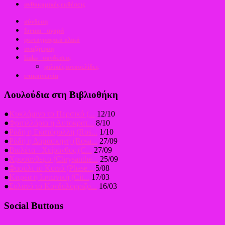
ανθοκομικές εκθέσεις
σύνδεση
forum - αγορά
φωτογραφικό υλικό
αναζήτηση
links - συνδέσεις
φιλικές ιστοσελίδες
επικοινωνία
Λουλούδια στη Βιβλιοθήκη
●
Κυκλάμινο το Περσικό (...
12/10
●
Φριτιλλάρια η Αυτοκρατ...
8/10
●
Ρόδη η Εκατόφυλλη (Ros...
1/10
●
Ρόδη η Δαμασκηνή (Rosa...
27/09
●
Βιολέτα - Χείρανθος (C...
27/09
●
Χρυσάνθεμο (Chrysanthe...
25/09
●
Φασόλι το Κοινό (Phase...
5/08
●
Κιτρέα η Ιαπωνική (Cit...
17/03
●
Σολανό το Κονδυλόρριζο...
16/03
Social Buttons