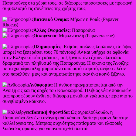
Παπαρούνες στα χέρια τους, σε διάφορες παραστάσεις με προφανή
συμβολισμό τις συνέπειες της χρήσης τους.
Βοτανικό Όνομα
: Μήκων η Ροιάς (Papaver
Rhoeas)
Άλλες Ονομασίες
: Παπαρούνα
Οικογένεια
: Μηκωνοειδή (Papaveraceae)
Πληροφορίες
: Ετήσιο, ποώδες λουλουδι, σε ύψος
μπορεί να ξεπεράσει τους 70 πόντους! Αν και υπήρχε σε αφθονία
στην Ελληνική φύση κάποτε, τα ζιζανιοκτόνα έχουν ελαττώσει
δραματικά τον πληθυσμό της Παπαρούνας. Η εικόνα της Άνοιξης
με τα χωράφια πλημμυρισμένα από αυτό το φυτό, ανήκει πλέον
στο παρελθόν, μιας και αντιμετωπίστηκε σαν ένα κοινό ζιζάνιο.
Ανθοφορία
: Η άνθιση πραγματοποιείται από την
Άνοιξη ως και τις αρχές του Καλοκαιριού. Πλήθος νέων ποικιλιών
μας προσφέρουν άνθη σε διάφορα μοναδικά χρώματα, πέρα από το
συνηθισμένο κόκκινο.
Βασική Φροντίδα
: Ως αγριολούλουδο, η
Παπαρούνα δεν έχει ανάγκη από κάποια ιδιαίτερη φροντίδα στην
καλλιέργεια της. Μέτριας συχνότητας ποτίσματα και ελαφριές
λιπάνσεις αρκούν, για να αναπτυχθεί σωστά.